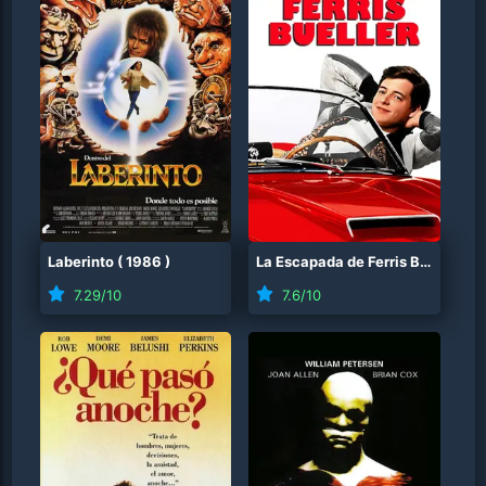
Laberinto
(
1986
)
La Escapada de Ferris Bueller
(
1
7.29
/10
7.6
/10