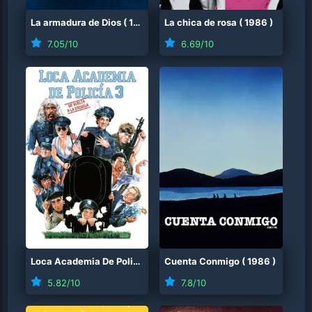
La armadura de Dios
(
1986
)
La chica de rosa
(
1986
)
7.05
/10
6.69
/10
Loca Academia De Policía 3: De Vuelta A La Escuela
Cuenta Conmigo
(
1986
(
)
1986
)
5.82
/10
7.8
/10