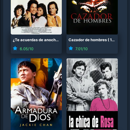
¿Te acuerdas de anoche?
(
1986
Cazador de hombres
)
(
1986
)
6.05
/10
7.01
/10