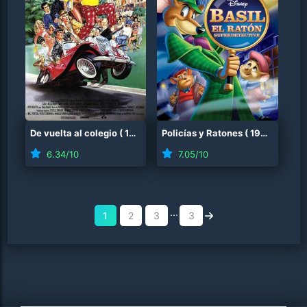
De vuelta al colegio
(
1986
)
Policías y Ratones
(
1986
)
6.34
/10
7.05
/10
...
1
2
3
3