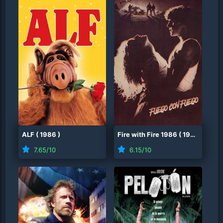
ALF
(
1986
)
Fire with Fire 1986
(
1986
)
7.65
/10
6.15
/10