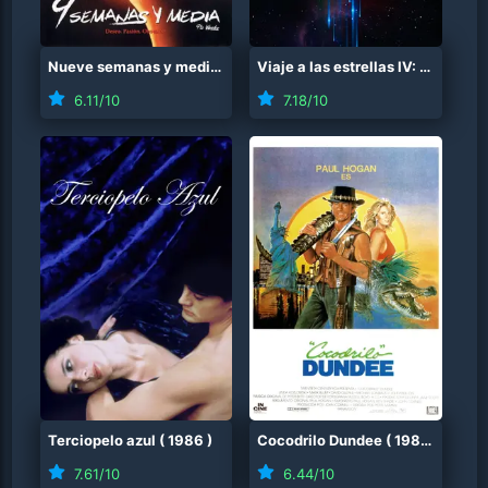
Nueve semanas y media
(
1986
)
Viaje a las estrellas IV: Misión salvar a la Tierra
6.11
/10
7.18
/10
Terciopelo azul
(
1986
)
Cocodrilo Dundee
(
1986
)
7.61
/10
6.44
/10