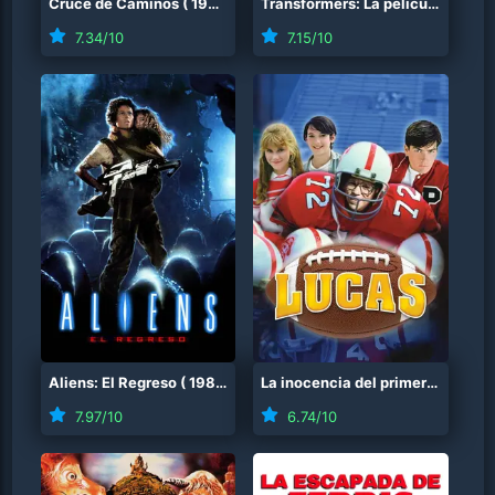
Cruce de Caminos
(
1986
)
Transformers: La película
(
1986
7.34
/10
7.15
/10
Aliens: El Regreso
(
1986
)
La inocencia del primer amor
(
1
7.97
/10
6.74
/10