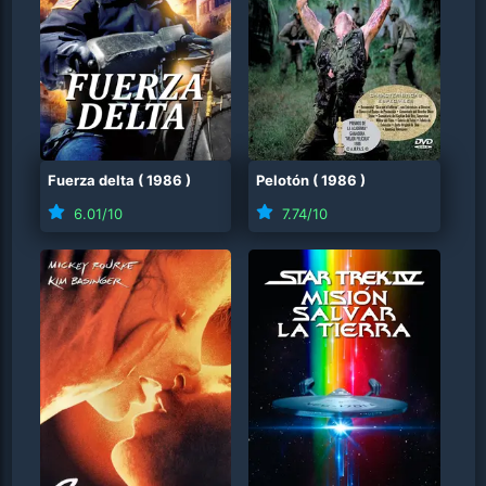
Fuerza delta
(
1986
)
Pelotón
(
1986
)
6.01
/10
7.74
/10