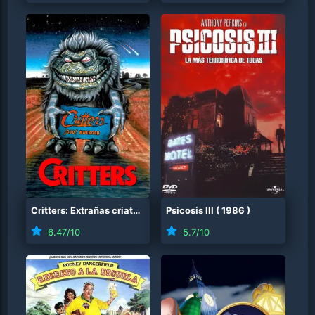
Critters: Extrañas criaturas
(
1986
Psicosis III
)
(
1986
)
6.47
/10
5.7
/10