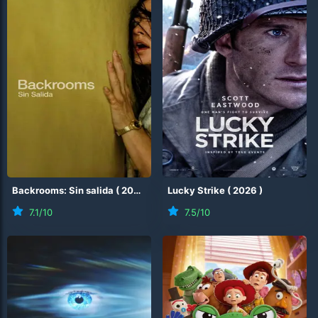
Backrooms: Sin salida
(
2026
)
Lucky Strike
(
2026
)
7.1
/10
7.5
/10