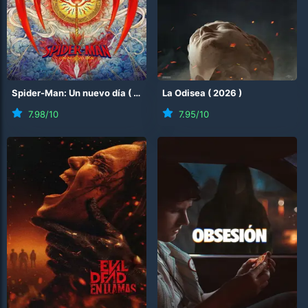
Spider-Man: Un nuevo día
(
2026
)
La Odisea
(
2026
)
7.98
/10
7.95
/10