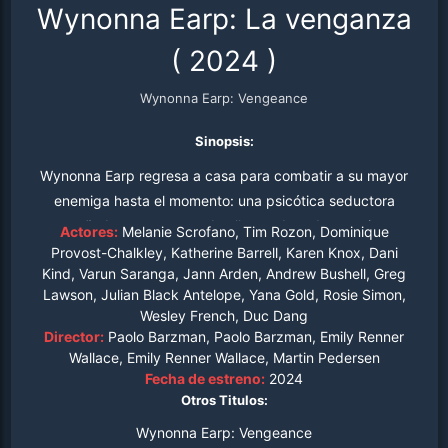
Wynonna Earp: La venganza
(
2024
)
Wynonna Earp: Vengeance
Sinopsis:
Wynonna Earp regresa a casa para combatir a su mayor
enemiga hasta el momento: una psicótica seductora
empeñada en vengarse de ella… y de todos a quienes
Actores:
Melanie Scrofano, Tim Rozon, Dominique
ama.
Provost-Chalkley, Katherine Barrell, Karen Knox, Dani
Kind, Varun Saranga, Jann Arden, Andrew Bushell, Greg
Lawson, Julian Black Antelope, Yana Gold, Rosie Simon,
Wesley French, Duc Dang
Director:
Paolo Barzman, Paolo Barzman, Emily Renner
Wallace, Emily Renner Wallace, Martin Pedersen
Fecha de estreno:
2024
Otros Titulos:
Wynonna Earp: Vengeance