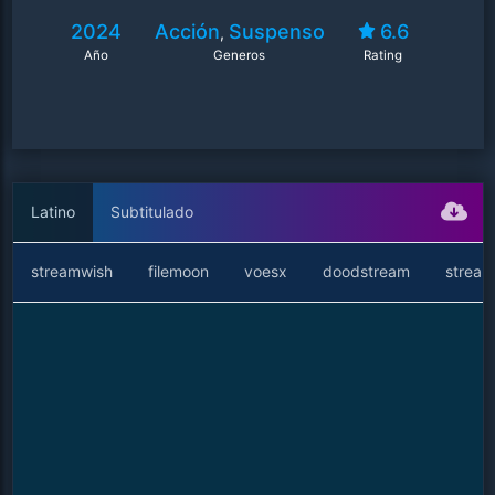
2024
Acción
Suspenso
6.6
,
Año
Generos
Rating
Latino
Subtitulado
streamwish
filemoon
voesx
doodstream
stream