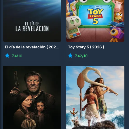
El día de la revelación
(
2026
)
Toy Story 5
(
2026
)
7.4
/10
7.42
/10