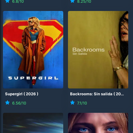
6.8
/10
8.25
/10
Supergirl
(
2026
)
Backrooms: Sin salida
(
2026
)
6.56
/10
7.1
/10