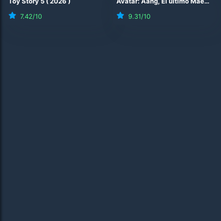
Toy Story 5
(
2026
)
Avatar: Aang, El último Maestro Aire
7.42
/10
9.31
/10