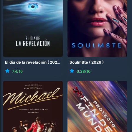
El día de la revelación
(
2026
)
Soulm8te
(
2026
)
7.4
/10
6.28
/10