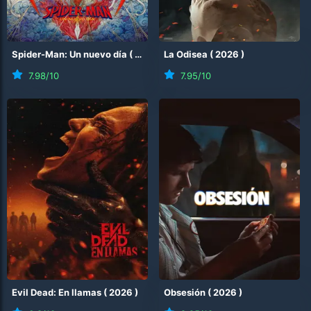
Spider-Man: Un nuevo día
(
2026
)
La Odisea
(
2026
)
7.98
/10
7.95
/10
Evil Dead: En llamas
(
2026
)
Obsesión
(
2026
)