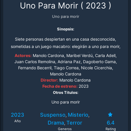
Uno Para Morir
(
2023
)
Uno para morir
Sinopsis:
Siete personas despiertan en una casa desconocida,
sometidas a un juego macabro: elegirán a uno para morir,
de lo contrario, serán asesinados. En 60 min.,
Actores:
Manolo Cardona, Maribel Verdú, Carla Adell,
descubrirán que los une un oscuro pasado.
Juan Carlos Remolina, Adriana Paz, Dagoberto Gama,
Fernando Becerril, Tiago Correa, Nicole Cicerchia,
Manolo Cardona
Director:
Manolo Cardona
Fecha de estreno:
2023
Otros Titulos:
Uno para morir
2023
Suspenso
Misterio
,
,
Año
Drama
Terror
6.4
,
Generos
Rating