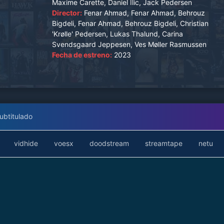
Maxime Carette, Daniel Ilic, Jack Pedersen
Director:
Fenar Ahmad, Fenar Ahmad, Behrouz
Bigdeli, Fenar Ahmad, Behrouz Bigdeli, Christian
'Krølle' Pedersen, Lukas Thalund, Carina
Svendsgaard Jeppesen, Ves Møller Rasmussen
Fecha de estreno:
2023
ubtitulado
vidhide
voesx
doodstream
streamtape
netu