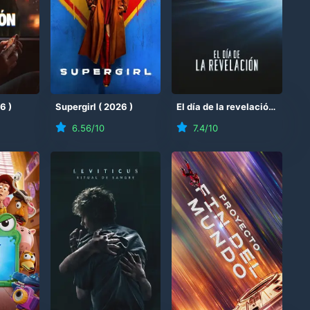
26
)
Supergirl
(
2026
)
El día de la revelación
(
2026
6.56
/10
7.4
/10