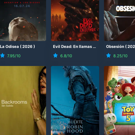
(
La Odisea
2026
)
(
2026
)
Evil Dead: En llamas
(
2026
)
Obsesión
(
20
7.95
/10
6.8
/10
8.25
/10