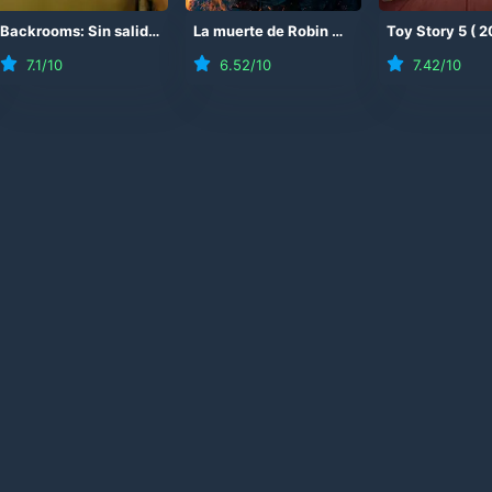
Backrooms: Sin salida
(
2026
)
La muerte de Robin Hood
(
2026
Toy Story 5
)
(
2
7.1
/10
6.52
/10
7.42
/10