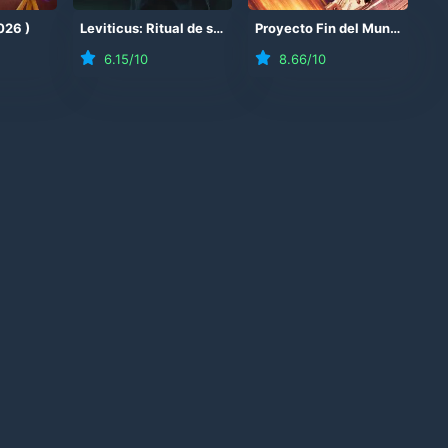
026
)
Leviticus: Ritual de sangre
(
2026
)
Proyecto Fin del Mundo
(
202
6.15
/10
8.66
/10