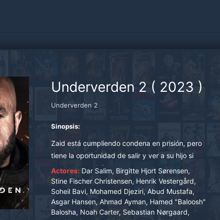
Underverden 2
(
2023
)
Underverden 2
Sinopsis:
Zaid está cumpliendo condena en prisión, pero
tiene la oportunidad de salir y ver a su hijo si
ayuda a la policía.
Actores:
Dar Salim, Birgitte Hjort Sørensen,
Stine Fischer Christensen, Henrik Vestergård,
Soheil Bavi, Mohamed Djeziri, Abud Mustafa,
Asgar Hansen, Ahmad Ayman, Hamed "Baloosh"
Balosha, Noah Carter, Sebastian Nørgaard,