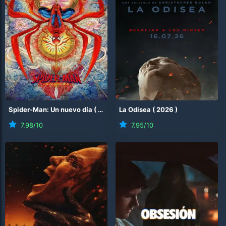
Spider-Man: Un nuevo día
(
2026
)
La Odisea
(
2026
)
7.98
/10
7.95
/10