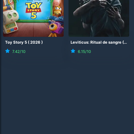
Toy Story 5
(
2026
)
Leviticus: Ritual de sangre
(
202
7.42
/10
6.15
/10