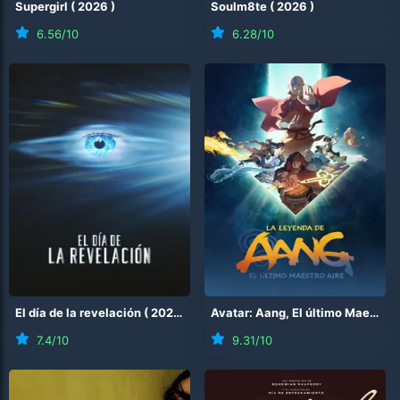
Supergirl
(
2026
)
Soulm8te
(
2026
)
6.56
/10
6.28
/10
El día de la revelación
(
2026
)
Avatar: Aang, El último Maestro Aire
7.4
/10
9.31
/10