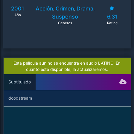
2001
Acción
Crimen
Drama
,
,
,
Año
Suspenso
6.31
Generos
Rating
Esta película aun no se encuentra en audio LATINO. En
cuanto esté disponible, la actualizaremos.
Subtitulado
doodstream