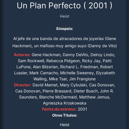
Un Plan Perfecto
(
2001
)
Heist
Sinopsis:
Al jefe de una banda de atracadores de joyerías (Gene
Hackman), un mafioso muy amigo suyo (Danny de Vito)
le encarga un gran golpe. Pero, a pesar de su larga
Actores:
Gene Hackman, Danny DeVito, Delroy Lindo,
amistad, el mafioso envía a su sobrino para supervisar el
Sam Rockwell, Rebecca Pidgeon, Ricky Jay, Patti
LuPone, Alan Bilzerian, Richard L. Friedman, Robert
plan, que ha sido meticulosamente preparado, y para
Lussier, Mark Camacho, Michelle Sweeney, Elyzabeth
evitar que alguien se escape con el botín.
Walling, Mike Tsar, Jim Frangione
Director:
David Mamet, Mary Cybulski, Cas Donovan,
Cas Donovan, Pierre Brassard, Dieter Busch, John R.
Saunders, Blanche McDermaid, Matthew Jemus,
Agnieszka Kroskowska
Fecha de estreno:
2001
Otros Titulos:
Heist