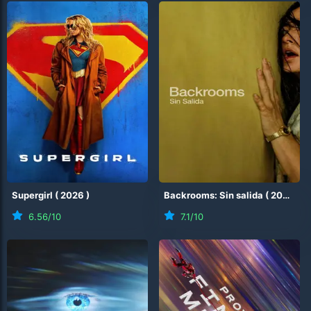
Supergirl
(
2026
)
Backrooms: Sin salida
(
2026
)
6.56
/10
7.1
/10