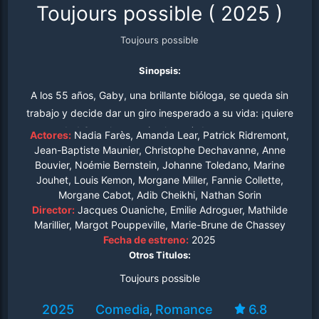
Toujours possible
(
2025
)
Toujours possible
Sinopsis:
A los 55 años, Gaby, una brillante bióloga, se queda sin
trabajo y decide dar un giro inesperado a su vida: ¡quiere
ser madre! Con el apoyo (y el caos) de su extravagante
Actores:
Nadia Farès, Amanda Lear, Patrick Ridremont,
madre y un catálogo de donantes en la mano, se
Jean-Baptiste Maunier, Christophe Dechavanne, Anne
Bouvier, Noémie Bernstein, Johanne Toledano, Marine
embarca en la misión de encontrar el esperma perfecto.
Jouhet, Louis Kemon, Morgane Miller, Fannie Collette,
Al mismo tiempo, Pierre, de 56 años, lucha contra el paso
Morgane Cabot, Adib Cheikhi, Nathan Sorin
del tiempo intentando reinventarse para volver a
Director:
Jacques Ouaniche, Emilie Adroguer, Mathilde
enamorar. En esta comedia tierna y audaz, el deseo de
Marillier, Margot Pouppeville, Marie-Brune de Chassey
vivir, amar y empezar de nuevo demuestra que nunca es
Fecha de estreno:
2025
Otros Titulos:
tarde para empezar de verdad.
Toujours possible
2025
Comedia
Romance
6.8
,