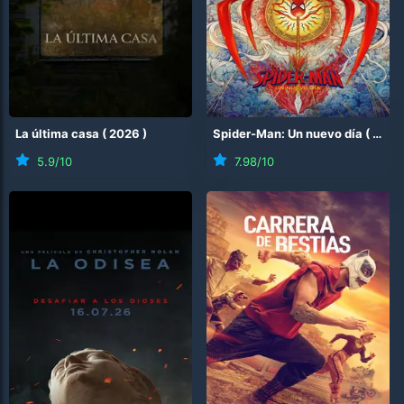
La última casa
(
2026
)
Spider-Man: Un nuevo día
(
2026
5.9
/10
7.98
/10