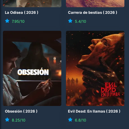
La Odisea
(
2026
)
Carrera de bestias
(
2026
)
7.95
/10
5.4
/10
Obsesión
(
2026
)
Evil Dead: En llamas
(
2026
)
8.25
/10
6.8
/10