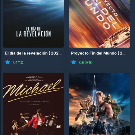
El día de la revelación
(
2026
)
Proyecto Fin del Mundo
(
2026
)
7.4
/10
8.66
/10