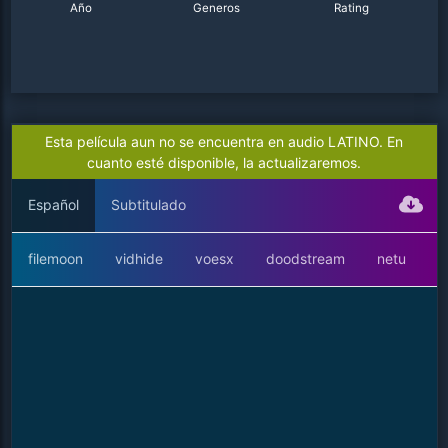
Año
Generos
Rating
Esta película aun no se encuentra en audio LATINO. En
cuanto esté disponible, la actualizaremos.
Español
Subtitulado
filemoon
vidhide
voesx
doodstream
netu