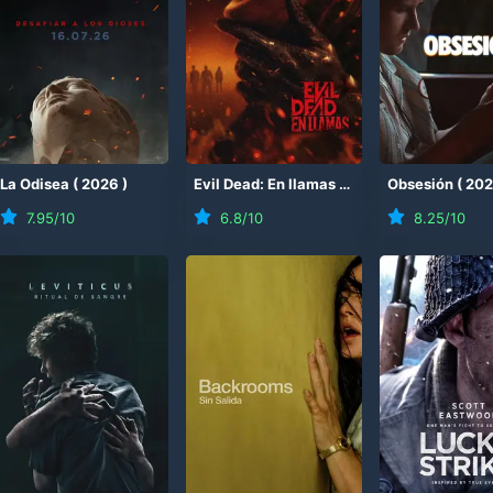
(
La Odisea
2026
)
(
2026
)
Evil Dead: En llamas
(
2026
)
Obsesión
(
20
7.95
/10
6.8
/10
8.25
/10