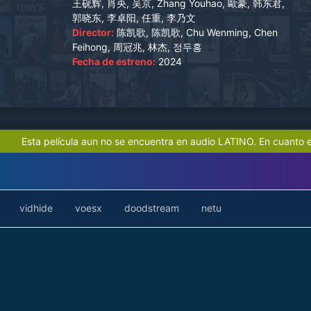
battlefield of Cheolwon in May 1951, just after a
王砚辉, 肖央, 吴京, Zhang Youhao, 歐豪, 韩东君,
郭晓东, 李卓阳, 任重, 李乃文
month-long battle, to fight against four divisions
Director:
陈凯歌, 陈凯歌, Chu Wenming, Chen
of the United Nations Army (UNA). The
Feihong, 周冠兆, 林杰, 정두홍
volunteers fought with bloodshed and finally
Fecha de estreno:
2024
brought the enemy to the negotiation table.
Esta película aun no se encuentra en audio LATINO. En cuanto e
vidhide
voesx
doodstream
netu