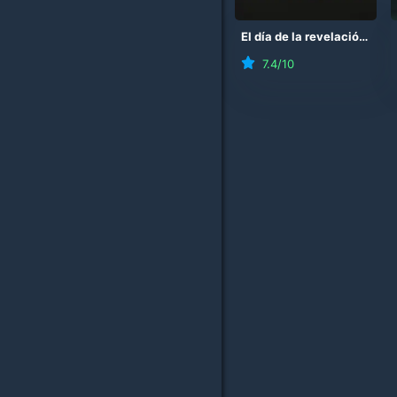
El día de la revelación
(
20
7.4
/10