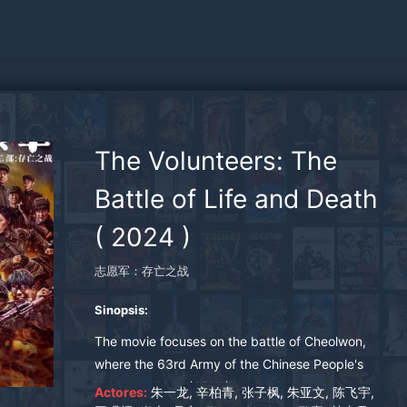
The Volunteers: The
Battle of Life and Death
(
2024
)
志愿军：存亡之战
Sinopsis:
The movie focuses on the battle of Cheolwon,
where the 63rd Army of the Chinese People's
Volunteer Army (CPVA) was ordered to enter the
Actores:
朱一龙, 辛柏青, 张子枫, 朱亚文, 陈飞宇,