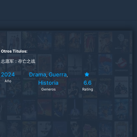
Otros Titulos:
志愿军：存亡之战
2024
Drama
Guerra
,
,
Año
Historia
6.6
Generos
Rating