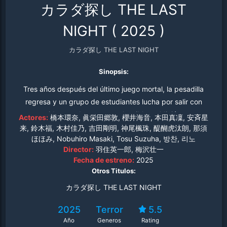
カラダ探し THE LAST
NIGHT
(
2025
)
カラダ探し THE LAST NIGHT
Sinopsis:
Tres años después del último juego mortal, la pesadilla
regresa y un grupo de estudiantes lucha por salir con
vida y acabar con esta horrible maldición.
Actores:
橋本環奈, 眞栄田郷敦, 櫻井海音, 本田真凜, 安斉星
来, 鈴木福, 木村佳乃, 吉田剛明, 神尾楓珠, 醍醐虎汰朗, 那須
ほほみ, Nobuhiro Masaki, Tosu Suzuha, 방찬, 리노
Director:
羽住英一郎, 梅沢壮一
Fecha de estreno:
2025
Otros Titulos:
カラダ探し THE LAST NIGHT
2025
Terror
5.5
Año
Generos
Rating