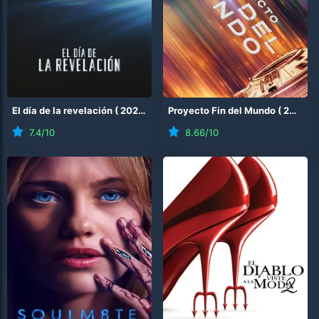
El día de la revelación
(
2026
)
Proyecto Fin del Mundo
(
2026
)
7.4
/10
8.66
/10