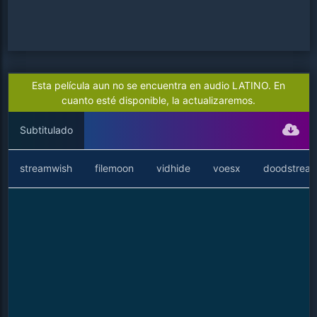
Esta película aun no se encuentra en audio LATINO. En
cuanto esté disponible, la actualizaremos.
Subtitulado
streamwish
filemoon
vidhide
voesx
doodstrea