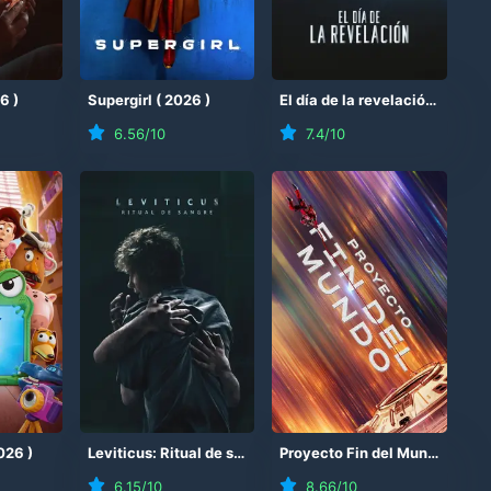
26
)
Supergirl
(
2026
)
El día de la revelación
(
2026
6.56
/10
7.4
/10
026
)
Leviticus: Ritual de sangre
(
2026
)
Proyecto Fin del Mundo
(
202
6.15
/10
8.66
/10