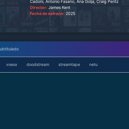
Cadoni, Antonio Fasano, Ana Golja, Craig Peritz
de su colaboración.
Director:
James Kent
Fecha de estreno:
2025
ubtitulado
voesx
doodstream
streamtape
netu