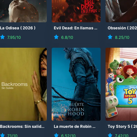
(
La Odisea
2026
)
(
2026
)
Evil Dead: En llamas
(
2026
)
Obsesión
(
20
7.95
/10
6.8
/10
8.25
/10
Backrooms: Sin salida
(
2026
)
La muerte de Robin Hood
(
2026
Toy Story 5
)
(
2
7.1
/10
6.52
/10
7.42
/10