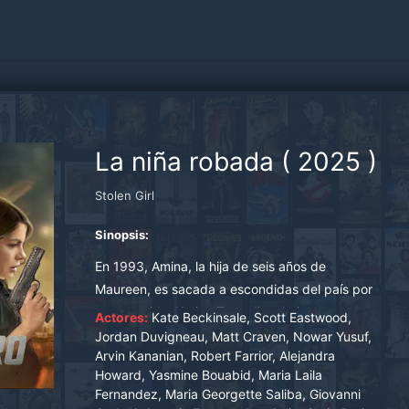
La niña robada
(
2025
)
Stolen Girl
Sinopsis:
En 1993, Amina, la hija de seis años de
Maureen, es sacada a escondidas del país por
su exmarido, Karim. Tras años de intentos
Actores:
Kate Beckinsale, Scott Eastwood,
infructuosos por encontrarla, Maureen se cruza
Jordan Duvigneau, Matt Craven, Nowar Yusuf,
Arvin Kananian, Robert Farrior, Alejandra
con un profesional que recupera niños
Howard, Yasmine Bouabid, Maria Laila
secuestrados internacionalmente, quien
Fernandez, Maria Georgette Saliba, Giovanni
promete ayudarla a encontrar a Amina a cambio