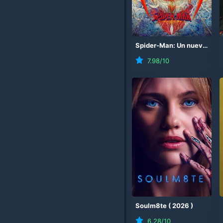
Spider-Man: Un nuevo día
7.98
/10
Soulm8te
(
2026
)
6.28
/10