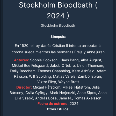
Stockholm Bloodbath
(
2024
)
Stockholm Bloodbath
Sinopsis:
En 1520, el rey danés Cristián II intenta arrebatar la
corona sueca mientras las hermanas Freja y Anne juran
vengar el asesinato de su familia. Su camino las lleva al
Actores:
Sophie Cookson, Claes Bang, Alba August,
centro de una sangrienta lucha política entre Suecia y
Mikkel Boe Følsgaard, Jakob Oftebro, Ulrich Thomsen,
Emily Beecham, Thomas Chaanhing, Kate Ashfield, Adam
Dinamarca que culminará en el brutal Baño de Sangre de
Pålsson, Wilf Scolding, Matias Varela, Zámbó István,
Estocolmo.
Viktor Filep, Wayne Brett
Director:
Mikael Håfström, Mikael Håfström, Júlia
Bársony, Csilla György, Márk Herjeczki, Anne Sipos, Anna
Lilla Szabó, András Boza, Jana N., Tomas Axelsson
Fecha de estreno:
2024
Otros Titulos: