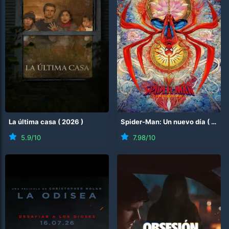
La última casa
(
2026
)
Spider-Man: Un nuevo día
(
2026
5.9
/10
7.98
/10