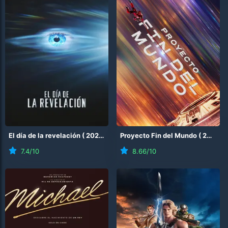
El día de la revelación
(
2026
)
Proyecto Fin del Mundo
(
2026
)
7.4
/10
8.66
/10