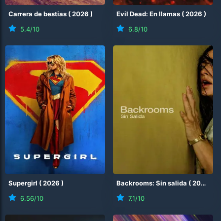
Carrera de bestias
(
2026
)
Evil Dead: En llamas
(
2026
)
5.4
/10
6.8
/10
Supergirl
(
2026
)
Backrooms: Sin salida
(
2026
)
6.56
/10
7.1
/10