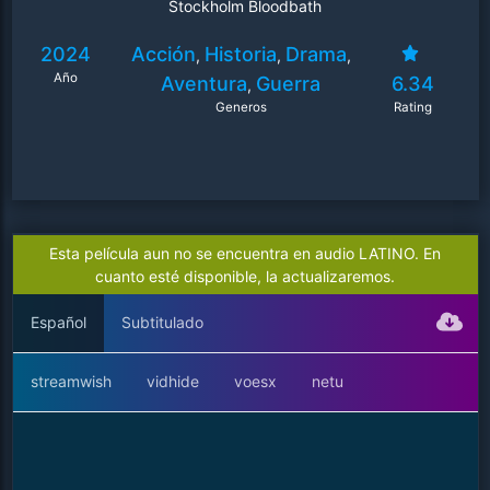
Stockholm Bloodbath
2024
Acción
Historia
Drama
,
,
,
Año
Aventura
Guerra
6.34
,
Generos
Rating
Esta película aun no se encuentra en audio LATINO. En
cuanto esté disponible, la actualizaremos.
Español
Subtitulado
streamwish
vidhide
voesx
netu