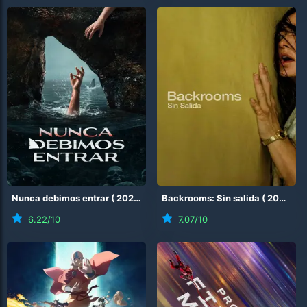
Nunca debimos entrar
(
2026
)
Backrooms: Sin salida
(
2026
)
6.22
/10
7.07
/10