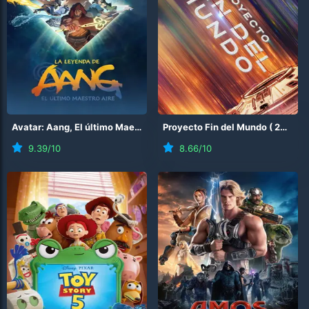
Avatar: Aang, El último Maestro Aire
Proyecto Fin del Mundo
(
2026
)
(
2026
)
9.39
/10
8.66
/10