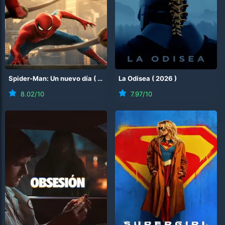
Spider-Man: Un nuevo día
(
2026
)
La Odisea
(
2026
)
8.02
/10
7.97
/10