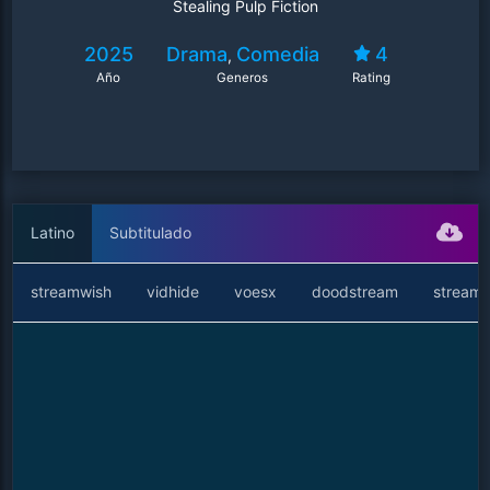
Stealing Pulp Fiction
2025
Drama
Comedia
4
,
Año
Generos
Rating
Latino
Subtitulado
streamwish
vidhide
voesx
doodstream
streamt