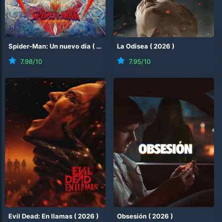
Spider-Man: Un nuevo día
(
2026
)
La Odisea
(
2026
)
7.98
/10
7.95
/10
Evil Dead: En llamas
(
2026
)
Obsesión
(
2026
)