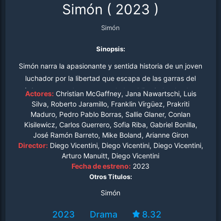
Simón
(
2023
)
Simón
Sinopsis:
Simón narra la apasionante y sentida historia de un joven
luchador por la libertad que escapa de las garras del
régimen venezolano y se traslada a Miami, donde ahora
Actores:
Christian McGaffney, Jana Nawartschi, Luis
lucha contra sus traumas y su sentimiento de culpa
Silva, Roberto Jaramillo, Franklin Vírgüez, Prakriti
Maduro, Pedro Pablo Borras, Sallie Glaner, Conlan
mientras intenta conseguir asilo político antes de que lo
Kisilewicz, Carlos Guerrero, Sofia Riba, Gabriel Bonilla,
devuelvan a la fuerza a su país.
José Ramón Barreto, Mike Boland, Arianne Giron
Director:
Diego Vicentini, Diego Vicentini, Diego Vicentini,
Arturo Manuitt, Diego Vicentini
Fecha de estreno:
2023
Otros Titulos:
Simón
2023
Drama
8.32