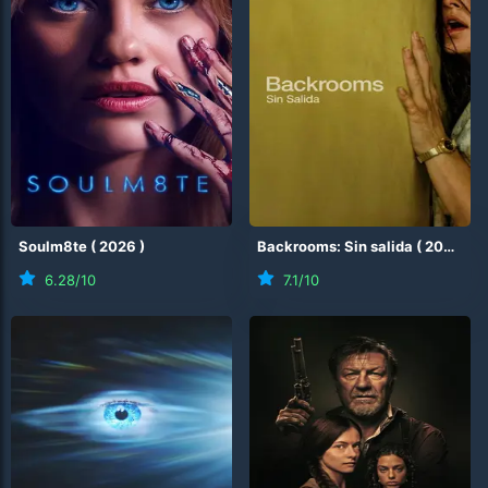
Soulm8te
(
2026
)
Backrooms: Sin salida
(
2026
)
6.28
/10
7.1
/10