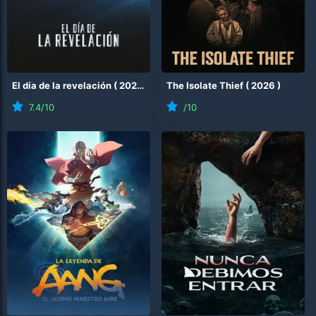
El día de la revelación
(
2026
)
The Isolate Thief
(
2026
)
7.4
/10
/10