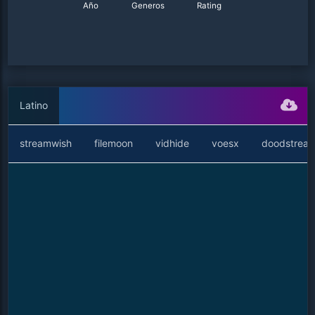
Año
Generos
Rating
Latino
streamwish
filemoon
vidhide
voesx
doodstrea