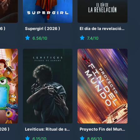
26
)
Supergirl
(
2026
)
El día de la revelación
(
2026
6.56
/10
7.4
/10
026
)
Leviticus: Ritual de sangre
(
2026
)
Proyecto Fin del Mundo
(
202
6.15
/10
8.66
/10