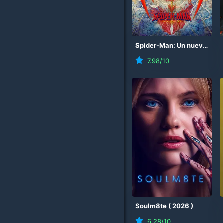
Spider-Man: Un nuevo día
7.98
/10
Soulm8te
(
2026
)
6.28
/10