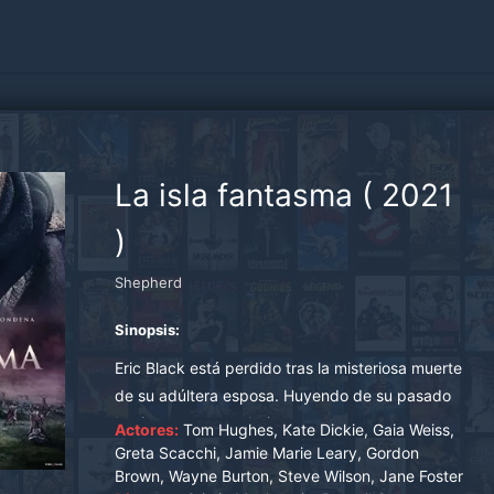
La isla fantasma
(
2021
)
Shepherd
Sinopsis:
Eric Black está perdido tras la misteriosa muerte
de su adúltera esposa. Huyendo de su pasado
hacia un nuevo trabajo como pastor, se
Actores:
Tom Hughes, Kate Dickie, Gaia Weiss,
encuentra atrapado y solo en una isla
Greta Scacchi, Jamie Marie Leary, Gordon
Brown, Wayne Burton, Steve Wilson, Jane Foster
majestuosa y erosionada con un secreto que no