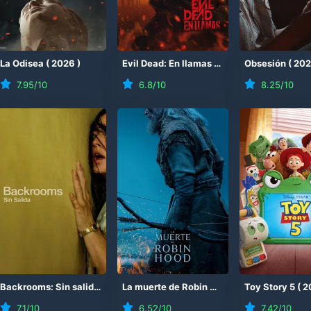
(
La Odisea
2026
)
(
2026
)
Evil Dead: En llamas
(
2026
)
Obsesión
(
20
7.95
/10
6.8
/10
8.25
/10
Backrooms: Sin salida
(
2026
)
La muerte de Robin Hood
(
2026
Toy Story 5
)
(
2
7.1
/10
6.52
/10
7.42
/10