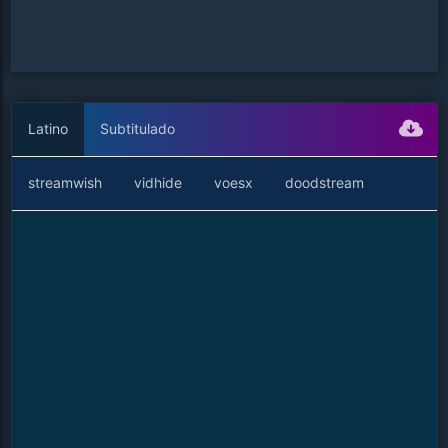
Latino
Subtitulado
streamwish
vidhide
voesx
doodstream