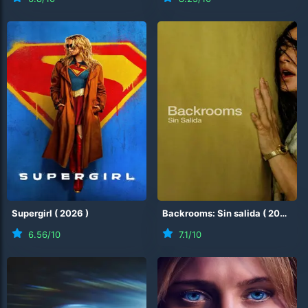
Supergirl
(
2026
)
Backrooms: Sin salida
(
2026
)
6.56
/10
7.1
/10