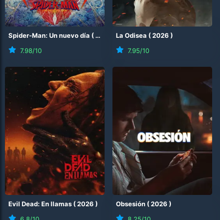
Spider-Man: Un nuevo día
(
2026
)
La Odisea
(
2026
)
7.98
/10
7.95
/10
Evil Dead: En llamas
(
2026
)
Obsesión
(
2026
)
6.8
/10
8.25
/10