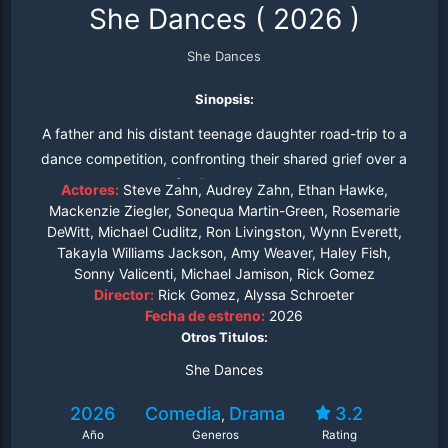
She Dances
(
2026
)
She Dances
Sinopsis:
A father and his distant teenage daughter road-trip to a
dance competition, confronting their shared grief over a
family tragedy.
Actores:
Steve Zahn, Audrey Zahn, Ethan Hawke,
Mackenzie Ziegler, Sonequa Martin-Green, Rosemarie
DeWitt, Michael Cudlitz, Ron Livingston, Wynn Everett,
Takayla Williams Jackson, Amy Weaver, Haley Fish,
Sonny Valicenti, Michael Jamison, Rick Gomez
Director:
Rick Gomez, Alyssa Schroeter
Fecha de estreno:
2026
Otros Titulos:
She Dances
2026
Comedia
Drama
3.2
,
Año
Generos
Rating