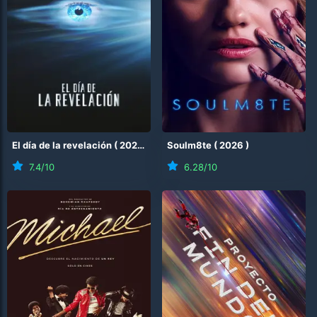
El día de la revelación
(
2026
)
Soulm8te
(
2026
)
7.4
/10
6.28
/10