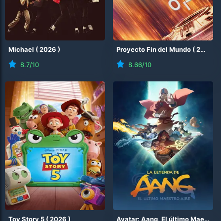
Michael
(
2026
)
Proyecto Fin del Mundo
(
2026
)
8.7
/10
8.66
/10
Toy Story 5
(
2026
)
Avatar: Aang, El último Maestro Aire