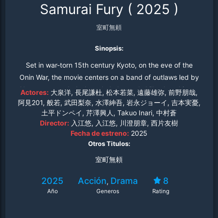
Samurai Fury
(
2025
)
室町無頼
Sinopsis:
Set in war-torn 15th century Kyoto, on the eve of the
Onin War, the movie centers on a band of outlaws led by
Hyoe, a scoundrel whose lethal sword skills place him at
Actores:
大泉洋, 長尾謙杜, 松本若菜, 遠藤雄弥, 前野朋哉,
the tip of the spear in a deadly uprising against the
阿見201, 般若, 武田梨奈, 水澤紳吾, 岩永ジョーイ, 吉本実憂,
土平ドンペイ, 芹澤興人, Takuo Inari, 中村蒼
corrupt Shogunate and its army, led by former friend-
Director:
入江悠, 入江悠, 川澄朋章, 西片友樹
turned-archrival Doken.
Fecha de estreno:
2025
Otros Titulos:
室町無頼
2025
Acción
Drama
8
,
Año
Generos
Rating