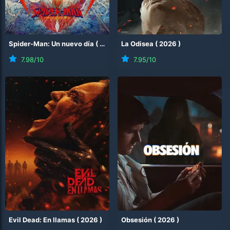
Spider-Man: Un nuevo día
(
2026
)
La Odisea
(
2026
)
7.98
/10
7.95
/10
Evil Dead: En llamas
(
2026
)
Obsesión
(
2026
)