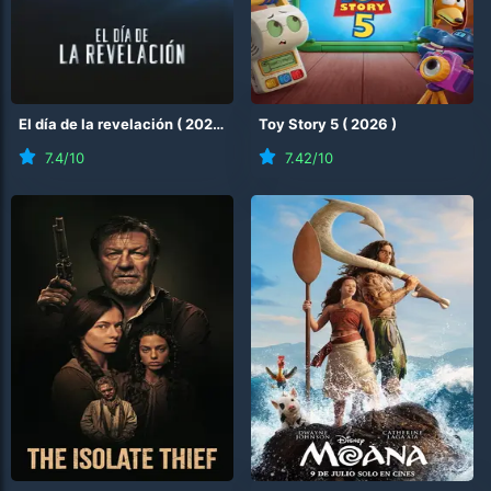
El día de la revelación
(
2026
)
Toy Story 5
(
2026
)
7.4
/10
7.42
/10