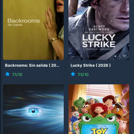
Backrooms: Sin salida
(
2026
)
Lucky Strike
(
2026
)
7.1
/10
7.5
/10