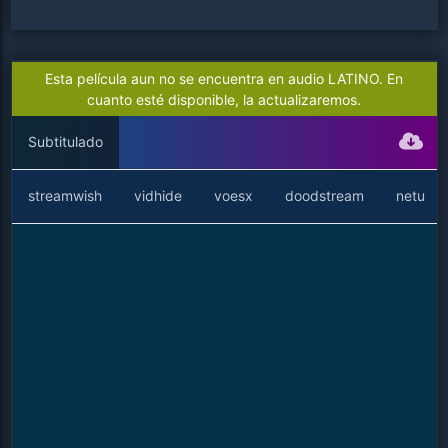
Esta película aun no se encuentra en audio LATINO. En
cuanto esté disponible, la actualizaremos.
Subtitulado
streamwish
vidhide
voesx
doodstream
netu