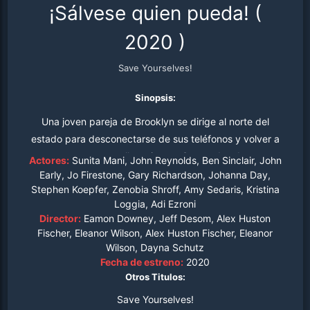
¡Sálvese quien pueda!
(
2020
)
Save Yourselves!
Sinopsis:
Una joven pareja de Brooklyn se dirige al norte del
estado para desconectarse de sus teléfonos y volver a
conectarse con ellos mismos. Separados de sus
Actores:
Sunita Mani, John Reynolds, Ben Sinclair, John
dispositivos, se pierden la noticia de que el planeta está
Early, Jo Firestone, Gary Richardson, Johanna Day,
Stephen Koepfer, Zenobia Shroff, Amy Sedaris, Kristina
siendo atacado.
Loggia, Adi Ezroni
Director:
Eamon Downey, Jeff Desom, Alex Huston
Fischer, Eleanor Wilson, Alex Huston Fischer, Eleanor
Wilson, Dayna Schutz
Fecha de estreno:
2020
Otros Titulos:
Save Yourselves!