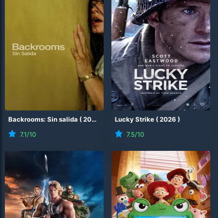
Backrooms: Sin salida
(
2026
)
Lucky Strike
(
2026
)
7.1
/10
7.5
/10