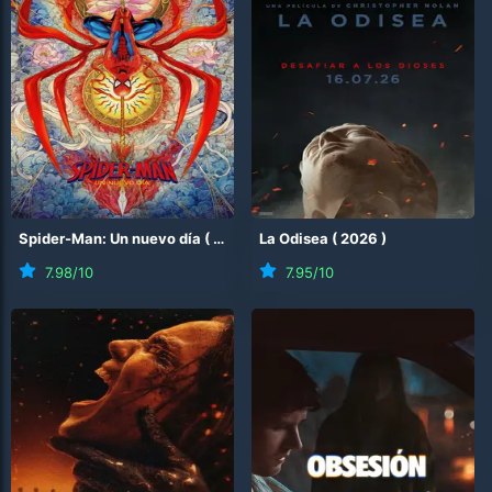
Spider-Man: Un nuevo día
(
2026
)
La Odisea
(
2026
)
7.98
/10
7.95
/10