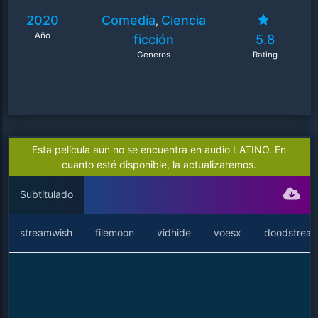
2020
Comedia
Ciencia
,
Año
ficción
5.8
Generos
Rating
Esta película aun no se encuentra en audio LATINO. En
cuanto esté disponible, la actualizaremos.
Subtitulado
streamwish
filemoon
vidhide
voesx
doodstrea