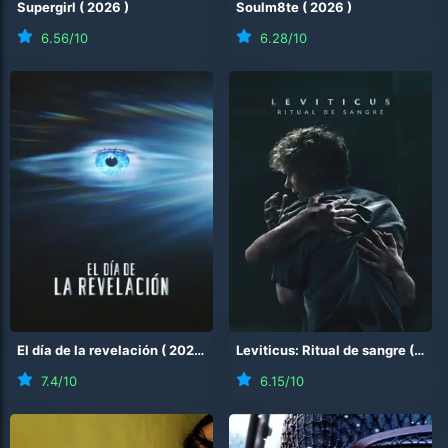
Supergirl
(
2026
)
Soulm8te
(
2026
)
6.56
/10
6.28
/10
El día de la revelación
(
2026
)
Leviticus: Ritual de sangre
(
202
7.4
/10
6.15
/10