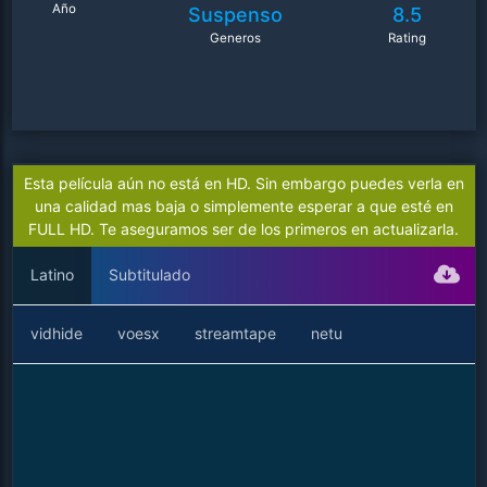
Año
Suspenso
8.5
Generos
Rating
Esta película aún no está en HD. Sin embargo puedes verla en
una calidad mas baja o simplemente esperar a que esté en
FULL HD. Te aseguramos ser de los primeros en actualizarla.
Latino
Subtitulado
vidhide
voesx
streamtape
netu