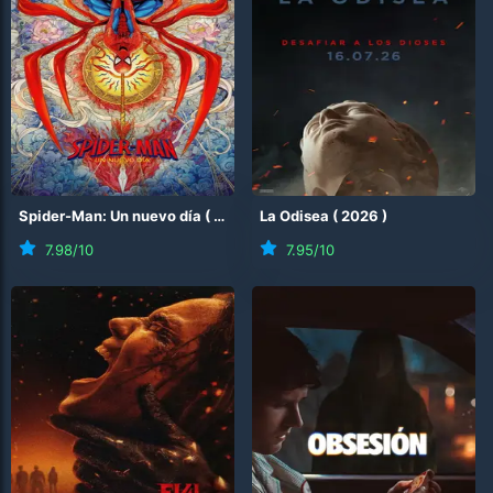
Spider-Man: Un nuevo día
(
2026
)
La Odisea
(
2026
)
7.98
/10
7.95
/10