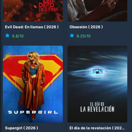
Evil Dead: En llamas
(
2026
)
Obsesión
(
2026
)
6.8
/10
8.25
/10
Supergirl
(
2026
)
El día de la revelación
(
2026
)