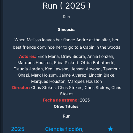
Run
(
2025
)
Run
Sinopsis:
When Melissa leaves her fiancé Andre at the altar, her
best friends convince her to go to a Cabin in the woods
on a much needed “Girls Trip” to get her mind off things.
Actores:
Erica Mena, Drew Sidora, Annie Ilonzeh,
But things take a huge turn when their friend Jenny is
Marques Houston, Erica Pinkett, Obba Babatundé,
Claudia Jordan, Ken Lawson, Jensen Atwood, Taymour
found mutilated in the middle of the woods. When the
Ghazi, Mark Holzum, Jaime Alvarez, Lincoln Blake,
news announces an all out Alien attack on the Nation, the
Marques Houston, Marques Houston
girls will now have to try their best to survive.
Director:
Chris Stokes, Chris Stokes, Chris Stokes, Chris
Stokes
Fecha de estreno:
2025
Otros Titulos:
Run
2025
Ciencia ficción
,