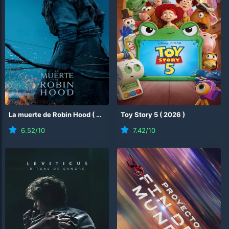
La muerte de Robin Hood
(
2026
)
Toy Story 5
(
2026
)
6.52
/10
7.42
/10