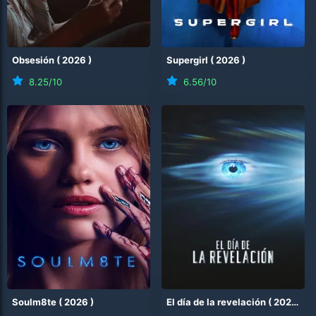
Obsesión
(
2026
)
Supergirl
(
2026
)
8.25
/10
6.56
/10
Soulm8te
(
2026
)
El día de la revelación
(
2026
)