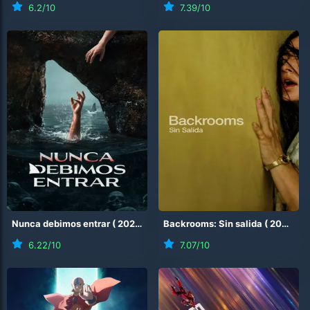
6.2
/10
7.39
/10
Nunca debimos entrar
(
2026
)
Backrooms: Sin salida
(
2026
)
6.22
/10
7.07
/10