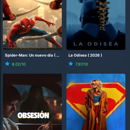
Spider-Man: Un nuevo día
(
2026
)
La Odisea
(
2026
)
8.02
/10
7.97
/10