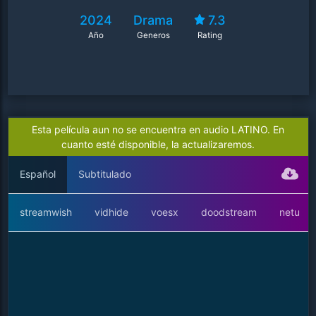
2024
Drama
7.3
Año
Generos
Rating
Esta película aun no se encuentra en audio LATINO. En
cuanto esté disponible, la actualizaremos.
Español
Subtitulado
streamwish
vidhide
voesx
doodstream
netu