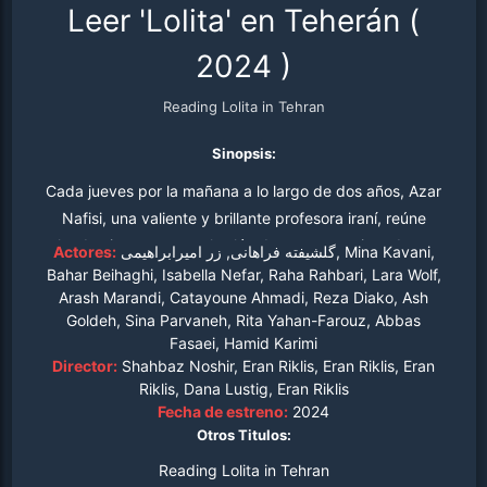
Leer 'Lolita' en Teherán
(
2024
)
Reading Lolita in Tehran
Sinopsis:
Cada jueves por la mañana a lo largo de dos años, Azar
Nafisi, una valiente y brillante profesora iraní, reúne
clandestinamente en el salón de su casa a siete de sus
Actores:
گلشیفته فراهانی, زر امیرابراهیمی, Mina Kavani,
alumnas más aventajadas a fin de leer libros prohibidos:
Bahar Beihaghi, Isabella Nefar, Raha Rahbari, Lara Wolf,
Arash Marandi, Catayoune Ahmadi, Reza Diako, Ash
obras de Jane Austen, Henry James, Scott Fitzgerald y,
Goldeh, Sina Parvaneh, Rita Yahan-Farouz, Abbas
por supuesto, de Vladimir Nabokov, el autor de Lolita.
Fasaei, Hamid Karimi
Mientras las jóvenes poco a poco se expresan a través
Director:
Shahbaz Noshir, Eran Riklis, Eran Riklis, Eran
de los libros, se dan cuenta cómo sus propias vidas se
Riklis, Dana Lustig, Eran Riklis
van transformando y mezclando con la trama de las
Fecha de estreno:
2024
Otros Titulos:
obras a las que se entregan.
Reading Lolita in Tehran