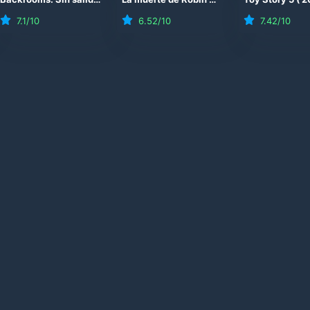
7.1
/10
6.52
/10
7.42
/10