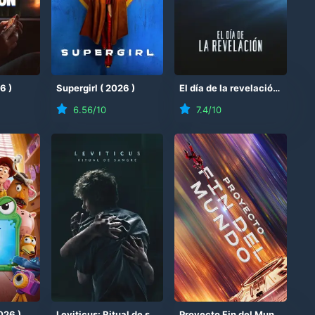
26
)
Supergirl
(
2026
)
El día de la revelación
(
2026
6.56
/10
7.4
/10
026
)
Leviticus: Ritual de sangre
(
2026
)
Proyecto Fin del Mundo
(
202