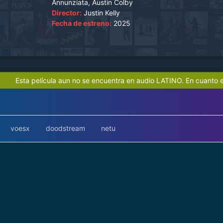
Annunziata, Austin Colby
Director:
Justin Kelly
Fecha de estreno:
2025
Esta película aun no se encuentra en audio LATINO. En cuanto e
voesx
doodstream
netu