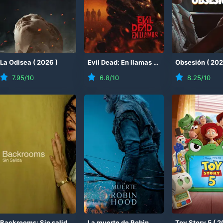
(
La Odisea
2026
)
(
2026
)
Evil Dead: En llamas
(
2026
)
Obsesión
(
20
7.95
/10
6.8
/10
8.25
/10
Backrooms: Sin salida
(
2026
)
La muerte de Robin Hood
(
2026
Toy Story 5
)
(
2