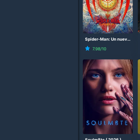
Spider-Man: Un nuevo día
7.98
/10
Soulm8te
(
2026
)