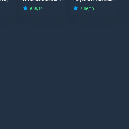
6.15
/10
8.66
/10