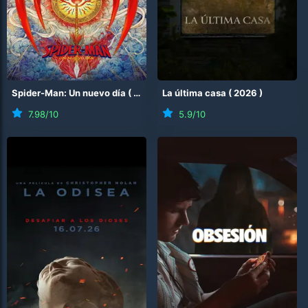
Spider-Man: Un nuevo día
(
2026
)
La última casa
(
2026
)
7.98
/10
5.9
/10