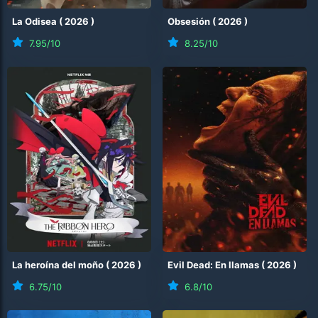
La Odisea
(
2026
)
Obsesión
(
2026
)
7.95
/10
8.25
/10
La heroína del moño
(
2026
)
Evil Dead: En llamas
(
2026
)
6.75
/10
6.8
/10