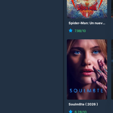
Spider-Man: Un nuevo día
7.98
/10
Soulm8te
(
2026
)
6.28
/10