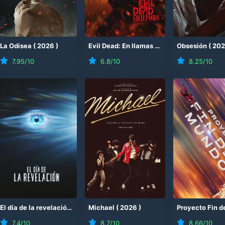
(
La Odisea
2026
)
(
2026
)
Evil Dead: En llamas
(
2026
)
Obsesión
(
20
7.95
/10
6.8
/10
8.25
/10
El día de la revelación
(
2026
Michael
)
(
2026
)
7.4
/10
8.7
/10
8.66
/10