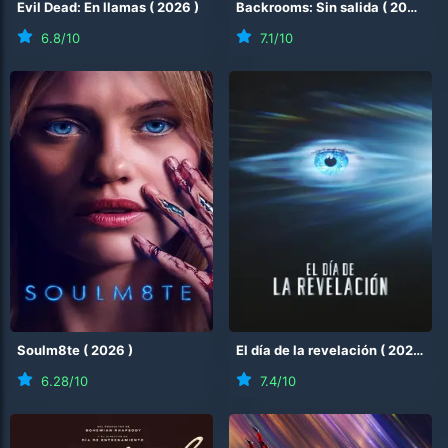
Evil Dead: En llamas
(
2026
)
Backrooms: Sin salida
(
2026
)
6.8
/10
7.1
/10
Soulm8te
(
2026
)
El día de la revelación
(
2026
)
6.28
/10
7.4
/10