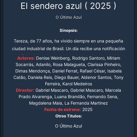
El sendero azul
(
2025
)
O Último Azul
Sinopsis:
Tereza, de 77 años, ha vivido siempre en una pequeña
ciudad industrial de Brasil. Un día recibe una notificación
oficial del gobierno para trasladarse a una colonia
Actores:
Denise Weinberg, Rodrigo Santoro, Miriam
remota, creada para que los jubilados pasen sus “últimos
Socarrás, Adanilo, Rosa Malagueta, Clarissa Pinheiro,
Dimas Mendonça, Daniel Ferrat, Rafael César, Isabela
años” y así dejar espacio a los más jóvenes para que
Catão, Daniela Reis, Diego Bauer, Aldenor Santos, Tony
sigan siendo plenamente productivos. Pero en lugar de
Ferreira, Karol Medeiros
aceptar este destino impuesto, Tereza se rebela y
Director:
Gabriel Mascaro, Gabriel Mascaro, Marcela
decide embarcarse en un viaje transformador por el
Prado Alvarenga, Luana Brandão, Fernando Sena,
Amazonas para cumplir un último deseo antes de que le
Magdalena Maia, La Fernanda Martinez
Fecha de estreno:
2025
arrebaten su libertad. Esto marcará su vida para
Otros Titulos:
siempre.
O Último Azul