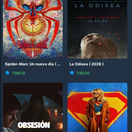
Spider-Man: Un nuevo día
(
2026
)
La Odisea
(
2026
)
7.98
/10
7.95
/10