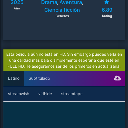
2025
Drama
Aventura
,
,
Año
Ciencia ficción
6.89
Generos
Rating
Esta película aún no está en HD. Sin embargo puedes verla en
una calidad mas baja o simplemente esperar a que esté en
FULL HD. Te aseguramos ser de los primeros en actualizarla.
Latino
Subtitulado
streamwish
vidhide
streamtape