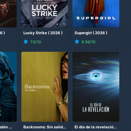
26
)
Lucky Strike
(
2026
)
Supergirl
(
2026
)
7.5
/10
6.56
/10
La muerte de Robin Hood
(
2026
)
Backrooms: Sin salida
(
2026
)
El día de la revelación
(
2026