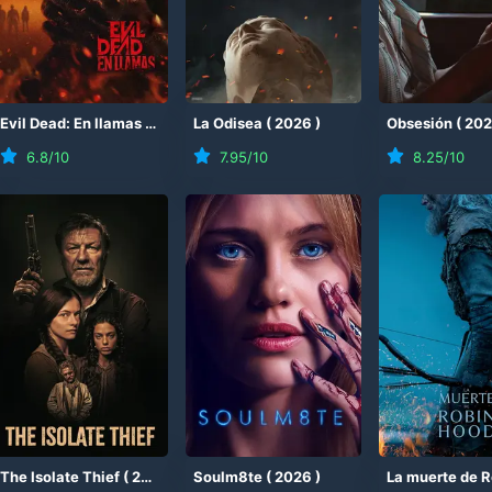
(
Evil Dead: En llamas
2026
)
(
2026
)
La Odisea
(
2026
)
Obsesión
(
20
6.8
/10
7.95
/10
8.25
/10
The Isolate Thief
(
2026
)
Soulm8te
(
2026
)