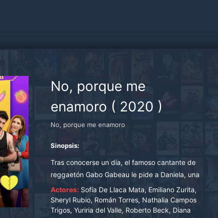
No, porque me
enamoro
(
2020
)
No, porque me enamoro
Sinopsis:
Tras conocerse un día, el famoso cantante de
reggaetón Gabo Gabeau le pide a Daniela, una
de sus fans, que se acueste con su amigo
Actores:
Sofía De Llaca Mata, Emiliano Zurita,
Gerardo, pero la situación se sale de control.
Sheryl Rubio, Román Torres, Nathalia Campos
Trigos, Yuriria del Valle, Roberto Beck, Diana