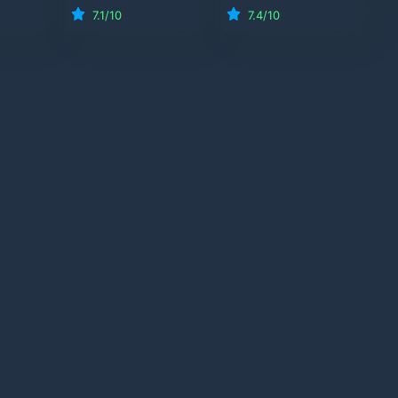
7.1
/10
7.4
/10