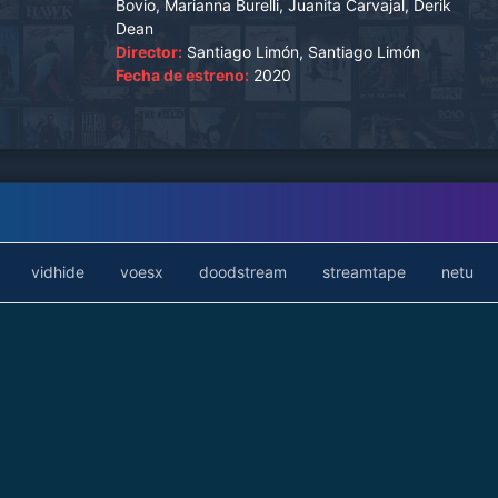
Bovio, Marianna Burelli, Juanita Carvajal, Derik
Dean
Director:
Santiago Limón, Santiago Limón
Fecha de estreno:
2020
vidhide
voesx
doodstream
streamtape
netu