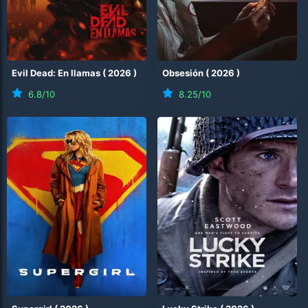
Evil Dead: En llamas
(
2026
)
Obsesión
(
2026
)
6.8
/10
8.25
/10