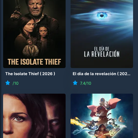
The Isolate Thief
(
2026
)
El día de la revelación
(
2026
)
/10
7.4
/10