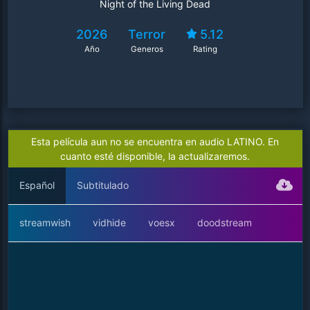
Night of the Living Dead
2026
Terror
5.12
Año
Generos
Rating
Esta película aun no se encuentra en audio LATINO. En
cuanto esté disponible, la actualizaremos.
Español
Subtitulado
streamwish
vidhide
voesx
doodstream