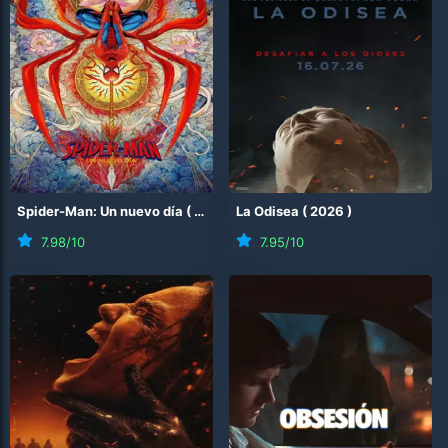
Spider-Man: Un nuevo día
(
2026
)
La Odisea
(
2026
)
7.98
/10
7.95
/10