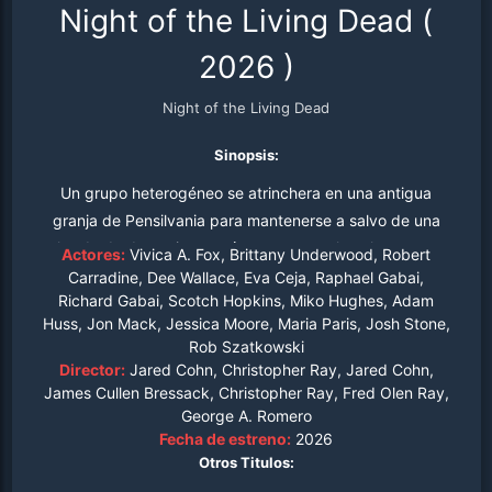
Night of the Living Dead
(
2026
)
Night of the Living Dead
Sinopsis:
Un grupo heterogéneo se atrinchera en una antigua
granja de Pensilvania para mantenerse a salvo de una
horda de demonios carnívoros que asolan el noreste.
Actores:
Vivica A. Fox, Brittany Underwood, Robert
Carradine, Dee Wallace, Eva Ceja, Raphael Gabai,
Richard Gabai, Scotch Hopkins, Miko Hughes, Adam
Huss, Jon Mack, Jessica Moore, Maria Paris, Josh Stone,
Rob Szatkowski
Director:
Jared Cohn, Christopher Ray, Jared Cohn,
James Cullen Bressack, Christopher Ray, Fred Olen Ray,
George A. Romero
Fecha de estreno:
2026
Otros Titulos: