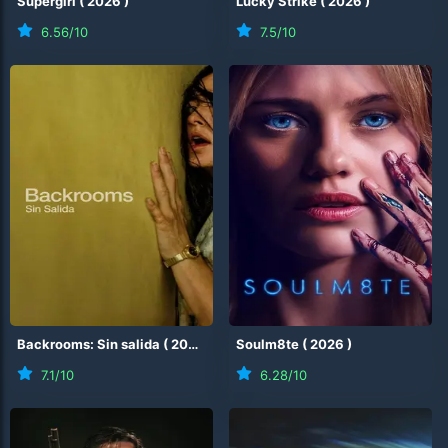
Supergirl
(
2026
)
Lucky Strike
(
2026
)
6.56
/10
7.5
/10
Backrooms: Sin salida
(
2026
)
Soulm8te
(
2026
)
7.1
/10
6.28
/10