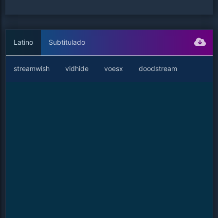
Latino
Subtitulado
streamwish
vidhide
voesx
doodstream