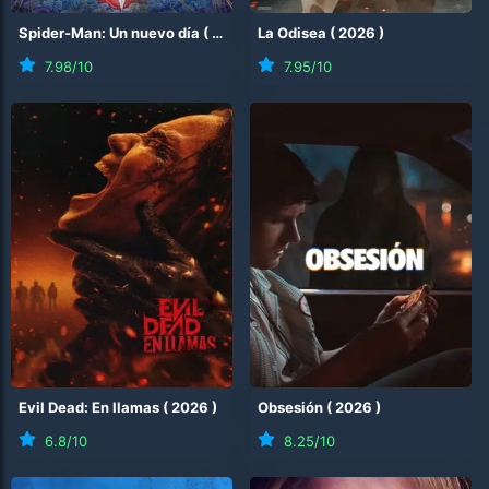
Spider-Man: Un nuevo día
(
2026
)
La Odisea
(
2026
)
7.98
/10
7.95
/10
Evil Dead: En llamas
(
2026
)
Obsesión
(
2026
)
6.8
/10
8.25
/10