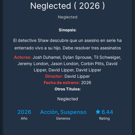
Neglected
(
2026
)
Neglected
Sinopsis:
El detective Shaw descubre que un asesino en serie ha
enterrado vivo a su hijo. Debe resolver tres asesinatos
para encontrarle antes de que muera.
Actores:
Josh Duhamel, Dylan Sprouse, Til Schweiger,
Jeremy London, Jason London, Corbin Pitts, David
Lipper, David Lipper, David Lipper
Director:
David Lipper
Fecha de estreno:
2026
Otros Titulos:
Neglected
2026
Acción
Suspenso
6.44
,
Año
Generos
Rating