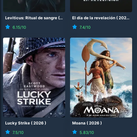
Leviticus: Ritual de sangre
(
2026
)
El día de la revelación
(
2026
)
6.15
/10
7.4
/10
Lucky Strike
(
2026
)
Moana
(
2026
)
7.5
/10
5.83
/10