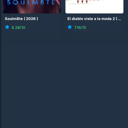
Soulm8te
(
2026
)
El diablo viste a la moda 2
(
2026
6.28
/10
7.16
/10