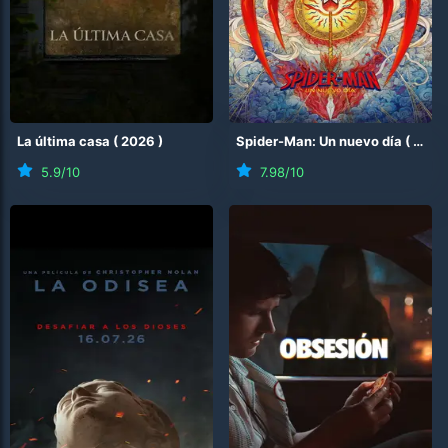
La última casa
(
2026
)
Spider-Man: Un nuevo día
(
2026
5.9
/10
7.98
/10