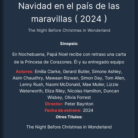
Navidad en el país de las
maravillas
(
2024
)
The Night Before Christmas in Wonderland
Sinopsis:
En Nochebuena, Papá Noel recibe con retraso una carta
de la Princesa de Corazones. Él y su entregado equipo
de renos parten hacia el País de las Maravillas, donde
Actores:
Emilia Clarke, Gerard Butler, Simone Ashley,
son recibidos por la mezquina y miserable Reina de
Asim Chaudhry, Mawaan Rizwan, Simon Day, Tom Allen,
Lenny Rush, Naomi McDonald, Mae Muller, Lizzie
Corazones, que odia todo lo relacionado con la
Waterworth, Eliza Riley, Nicolas Hamilton, Duncan
Navidad... ¡especialmente los regalos! ¿Podrá Papá Noel,
Wisbey, Olivia Forrest
ayudado por Alicia, el Sombrerero Loco y la Liebre de
Director:
Peter Baynton
Marzo, mostrar a la Reina el verdadero significado de la
Fecha de estreno:
2024
Navidad y salvar el día antes de que sea demasiado
Otros Titulos:
tarde?
The Night Before Christmas in Wonderland