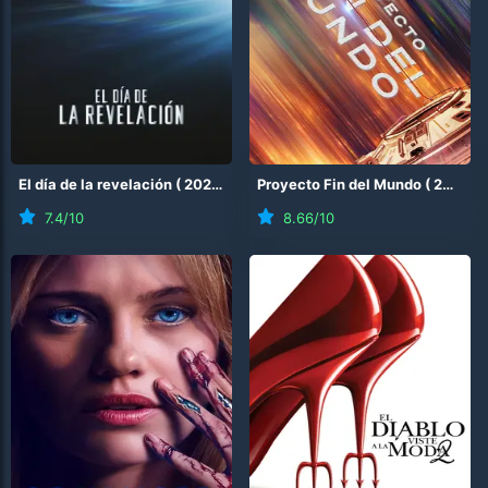
El día de la revelación
(
2026
)
Proyecto Fin del Mundo
(
2026
)
7.4
/10
8.66
/10