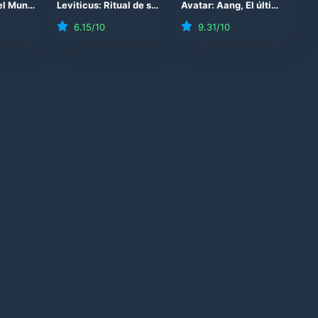
Proyecto Fin del Mundo
(
2026
)
Leviticus: Ritual de sangre
(
2026
)
Avatar: Aang, El último Maestro Aire
6.15
/10
9.31
/10