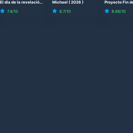
El día de la revelación
(
2026
Michael
)
(
2026
)
7.4
/10
8.7
/10
8.66
/10