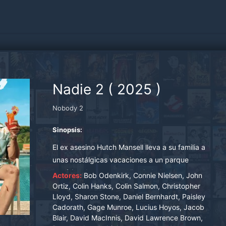
Nadie 2
(
2025
)
Nobody 2
Sinopsis:
El ex asesino Hutch Mansell lleva a su familia a
unas nostálgicas vacaciones a un parque
temático de una pequeña ciudad, solo para
Actores:
Bob Odenkirk, Connie Nielsen, John
volver a verse arrastrado a la violencia cuando
Ortiz, Colin Hanks, Colin Salmon, Christopher
Lloyd, Sharon Stone, Daniel Bernhardt, Paisley
se enfrentan a un operador corrupto, un sheriff
Cadorath, Gage Munroe, Lucius Hoyos, Jacob
corrupto y un despiadado jefe criminal.
Blair, David MacInnis, David Lawrence Brown,