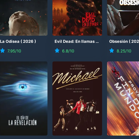
(
La Odisea
2026
)
(
2026
)
Evil Dead: En llamas
(
2026
)
Obsesión
(
20
7.95
/10
6.8
/10
8.25
/10