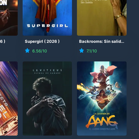
26
)
Supergirl
(
2026
)
Backrooms: Sin salida
(
2026
6.56
/10
7.1
/10