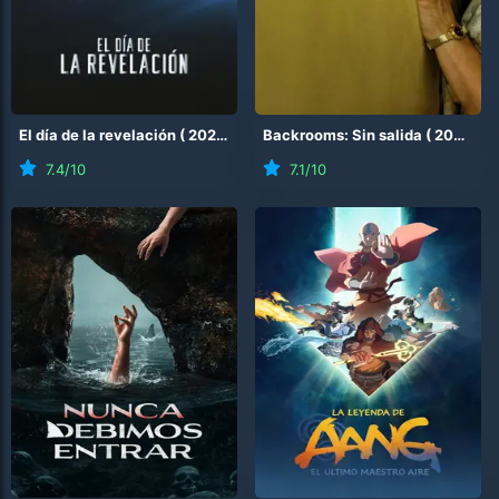
El día de la revelación
(
2026
)
Backrooms: Sin salida
(
2026
)
7.4
/10
7.1
/10