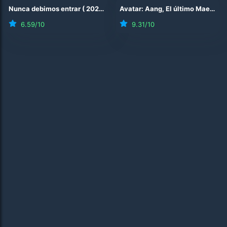
Nunca debimos entrar
(
2026
)
Avatar: Aang, El último Maestro Aire
6.59
/10
9.31
/10