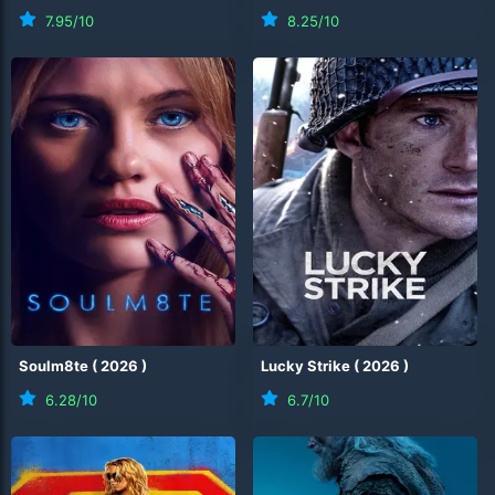
7.95
/10
8.25
/10
Soulm8te
(
2026
)
Lucky Strike
(
2026
)
6.28
/10
6.7
/10