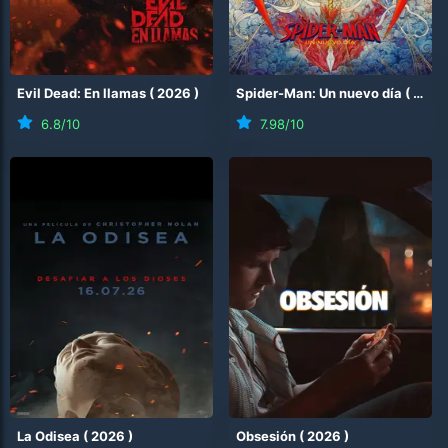
Evil Dead: En llamas
(
2026
)
Spider-Man: Un nuevo día
(
2026
6.8
/10
7.98
/10
La Odisea
(
2026
)
Obsesión
(
2026
)