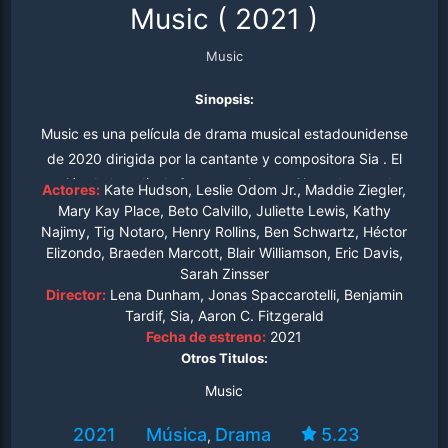
Music
(
2021
)
Music
Sinopsis:
Music es una película de drama musical estadounidense
de 2020 dirigida por la cantante y compositora Sia . El
guión de la película fue coescrito por Sia y el autor de
Actores:
Kate Hudson, Leslie Odom Jr., Maddie Ziegler,
libros para niños Dallas Clayton y las estrellas Kate
Mary Kay Place, Beto Calvillo, Juliette Lewis, Kathy
Najimy, Tig Notaro, Henry Rollins, Ben Schwartz, Héctor
Hudson , Maddie Ziegler y Leslie Odom Jr. .
Elizondo, Braeden Marcott, Blair Williamson, Eric Davis,
Sarah Zinsser
Director:
Lena Dunham, Jonas Spaccarotelli, Benjamin
Tardif, Sia, Aaron C. Fitzgerald
Fecha de estreno:
2021
Otros Titulos:
Music
2021
Música
Drama
5.23
,