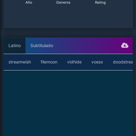
Año
Generos
Rating
Latino
Subtitulado
streamwish
filemoon
vidhide
voesx
doodstrea