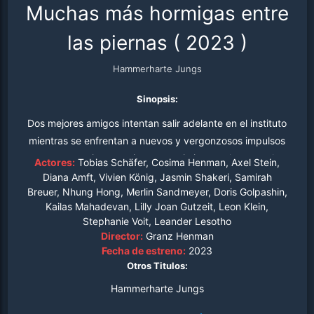
Muchas más hormigas entre
las piernas
(
2023
)
Hammerharte Jungs
Sinopsis:
Dos mejores amigos intentan salir adelante en el instituto
mientras se enfrentan a nuevos y vergonzosos impulsos
y a sus muy inconvenientes sentimientos el uno por la
Actores:
Tobias Schäfer, Cosima Henman, Axel Stein,
otra.
Diana Amft, Vivien König, Jasmin Shakeri, Samirah
Breuer, Nhung Hong, Merlin Sandmeyer, Doris Golpashin,
Kailas Mahadevan, Lilly Joan Gutzeit, Leon Klein,
Stephanie Voit, Leander Lesotho
Director:
Granz Henman
Fecha de estreno:
2023
Otros Titulos:
Hammerharte Jungs