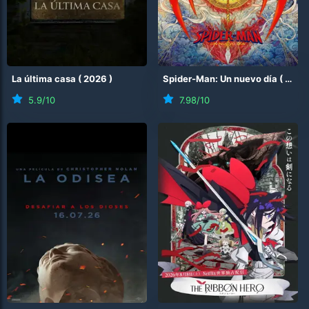
La última casa
(
2026
)
Spider-Man: Un nuevo día
(
2026
5.9
/10
7.98
/10