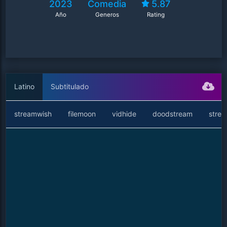
2023
Comedia
5.87
Año
Generos
Rating
Latino
Subtitulado
streamwish
filemoon
vidhide
doodstream
stre