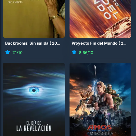
Backrooms: Sin salida
(
2026
)
Proyecto Fin del Mundo
(
2026
)
7.1
/10
8.66
/10