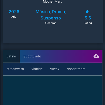
Mother Mary
2026
Música
Drama
,
,
Año
Suspenso
5.5
Generos
Rating
Latino
Subtitulado
streamwish
vidhide
voesx
doodstream