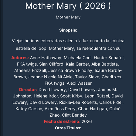
Mother Mary
(
2026
)
Mother Mary
Sinopsis:
Viejas heridas enterradas salen a la luz cuando la icónica
estrella del pop, Mother Mary, se reencuentra con su
distanciada mejor amiga y exdiseñadora de vestuario,
Actores:
Anne Hathaway, Michaela Coel, Hunter Schafer,
Sam Anselm, en la víspera de su actuación de regreso.
FKA twigs, Sian Clifford, Kaia Gerber, Alba Baptista,
Atheena Frizzell, Jessica Brown Findlay, Isaura Barbé-
Brown, Jeanne Nicole Ní Áinle, Taylor Sieve, Charli xcx,
FKA twigs, Alexi Wasser
Director:
David Lowery, David Lowery, James M.
Johnston, Hélène Irdor, Scott Kirby, Leoni Rützel, David
Lowery, David Lowery, Rickie-Lee Roberts, Carlos Fidel,
Katey Carson, Alex Ross Perry, Chad Hartigan, Chloé
Zhao, Clint Bentley
Fecha de estreno:
2026
Otros Titulos: