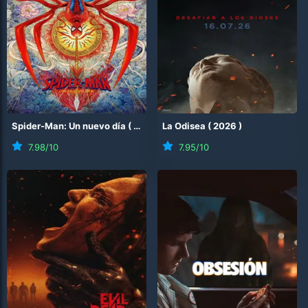
Spider-Man: Un nuevo día
(
2026
)
La Odisea
(
2026
)
7.98
/10
7.95
/10