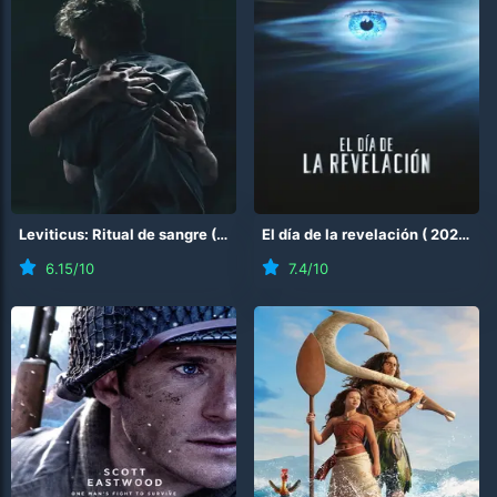
Leviticus: Ritual de sangre
(
2026
)
El día de la revelación
(
2026
)
6.15
/10
7.4
/10