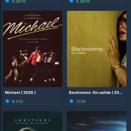
6.56
/10
6.28
/10
Michael
(
2026
)
Backrooms: Sin salida
(
2026
)
8.7
/10
7.1
/10