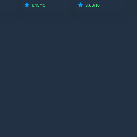
6.15
/10
8.66
/10