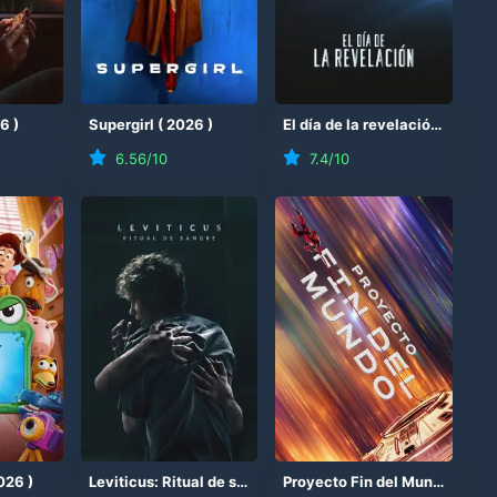
26
)
Supergirl
(
2026
)
El día de la revelación
(
2026
6.56
/10
7.4
/10
026
)
Leviticus: Ritual de sangre
(
2026
)
Proyecto Fin del Mundo
(
202