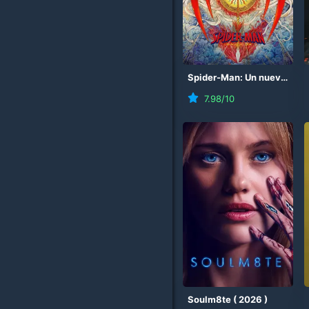
Spider-Man: Un nuevo día
7.98
/10
Soulm8te
(
2026
)