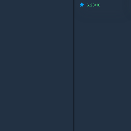
6.28
/10