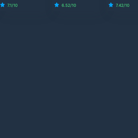
7.1
/10
6.52
/10
7.42
/10