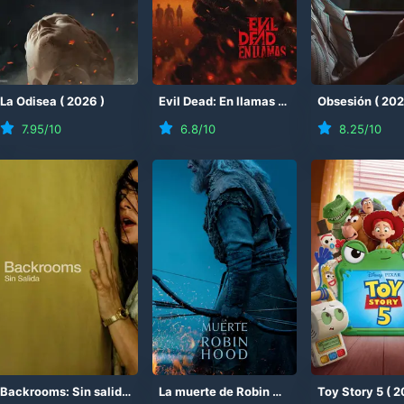
(
La Odisea
2026
)
(
2026
)
Evil Dead: En llamas
(
2026
)
Obsesión
(
20
7.95
/10
6.8
/10
8.25
/10
Backrooms: Sin salida
(
2026
)
La muerte de Robin Hood
(
2026
Toy Story 5
)
(
2