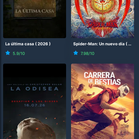
La última casa
(
2026
)
Spider-Man: Un nuevo día
(
2026
5.9
/10
7.98
/10