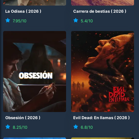
La Odisea
(
2026
)
Carrera de bestias
(
2026
)
7.95
/10
5.4
/10
Obsesión
(
2026
)
Evil Dead: En llamas
(
2026
)
8.25
/10
6.8
/10