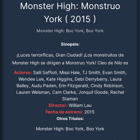
Monster High: Monstruo
York
(
2015
)
Monster High: Boo York, Boo York
Sinopsis:
¡Luces terroríficas, Gran Ciudad! ¡Los monstruitos de
Monster High se dirigen a Monstruo York! Cleo de Nilo es
invitada a una sofisticada gala para celebrar el regreso
Actores:
Salli Saffioti, Missi Hale, TJ Smith, Evan Smith,
de un cometa mágico y, por supuesto, lleva con ella a
Wendee Lee, Kate Higgins, Debi Derryberry, Laura
Bailey, Audu Paden, Erin Fitzgerald, Cindy Robinson,
sus bestiales amigos. Pero el viaje no resulta para nada
Lauren Weisman, Cam Clarke, Jonquil Goode, Rachel
divertido ni aterrador porque Nefera, la hermana de
Staman
Cleo, utiliza los poderes del cometa para sus propios y
Director:
William Lau
tramposamente terribles planes. ¿Podrán los monstruos
Fecha de estreno:
2015
resolver el misterio del cometa a tiempo de detener a
Otros Titulos:
Nefera?
Monster High: Boo York, Boo York