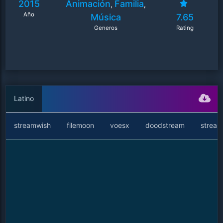
2015
Animación
Familia
,
,
Año
Música
7.65
Generos
Rating
Latino
streamwish
filemoon
voesx
doodstream
stream