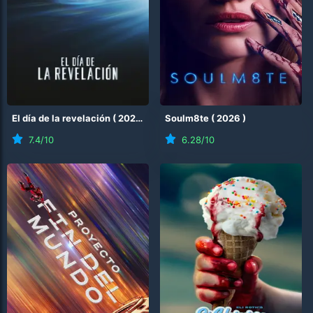
El día de la revelación
(
2026
)
Soulm8te
(
2026
)
7.4
/10
6.28
/10