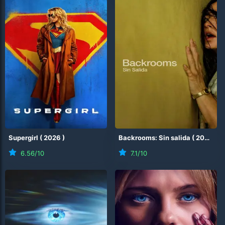
Supergirl
(
2026
)
Backrooms: Sin salida
(
2026
)
6.56
/10
7.1
/10