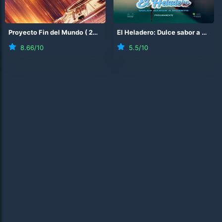
Proyecto Fin del Mundo
(
2026
)
El Heladero: Dulce sabor a muerte
8.66
/10
5.5
/10