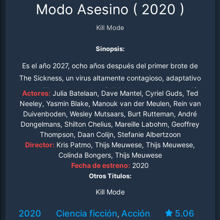
Modo Asesino
(
2020
)
Kill Mode
Sinopsis:
Es el año 2027, ocho años después del primer brote de
The Sickness, un virus altamente contagioso, adaptativo
y letal. El mundo ahora está dirigido por una corporación
Actores:
Julia Batelaan, Dave Mantel, Cyriel Guds, Ted
farmacéutica llamada The Company, que distribuye un
Neeley, Yasmin Blake, Manouk van der Meulen, Rein van
Duivenboden, Wesley Mutsaars, Burt Rutteman, André
tratamiento para el virus pero cobra un alto precio por
Dongelmans, Shilton Chelius, Mareille Labohm, Geoffrey
ello, lo que pone a la mayoría de las personas en un
Thompson, Daan Colijn, Stefanie Albertzoon
estado de pobreza y dependencia.
Director:
Kris Patmo, Thijs Meuwese, Thijs Meuwese,
Colinda Bongers, Thijs Meuwese
Fecha de estreno:
2020
Otros Titulos:
Kill Mode
2020
Ciencia ficción
Acción
5.06
,