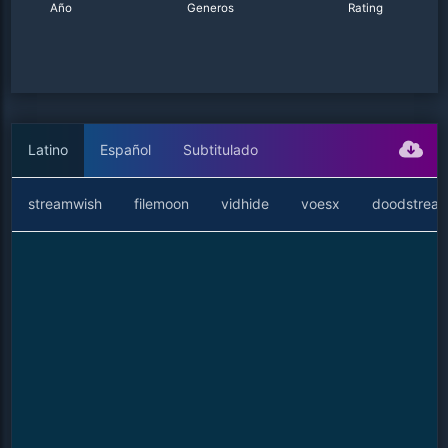
Año
Generos
Rating
Latino
Español
Subtitulado
streamwish
filemoon
vidhide
voesx
doodstrea