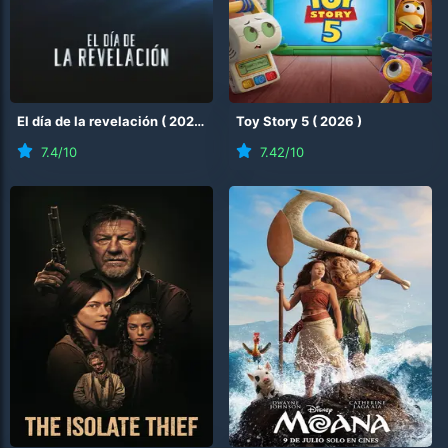
El día de la revelación
(
2026
)
Toy Story 5
(
2026
)
7.4
/10
7.42
/10