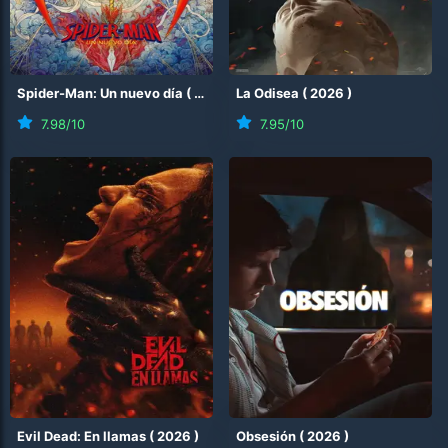
Spider-Man: Un nuevo día
(
2026
)
La Odisea
(
2026
)
7.98
/10
7.95
/10
Evil Dead: En llamas
(
2026
)
Obsesión
(
2026
)