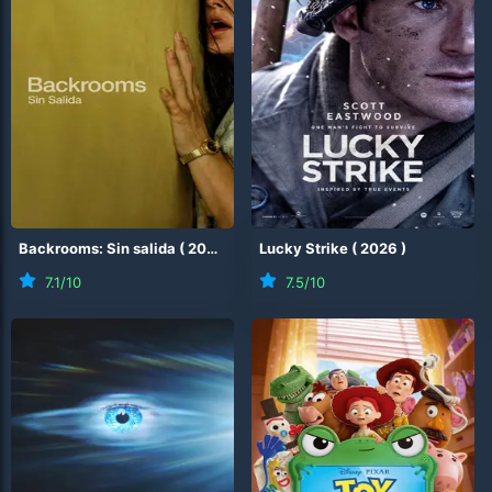
Backrooms: Sin salida
(
2026
)
Lucky Strike
(
2026
)
7.1
/10
7.5
/10