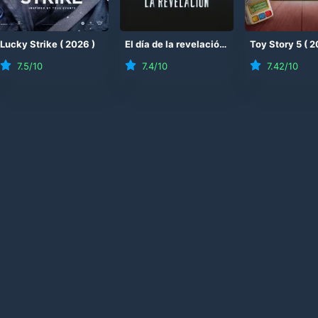
26
Lucky Strike
)
(
2026
)
El día de la revelación
(
2026
Toy Story 5
)
(
2
7.5
/10
7.4
/10
7.42
/10