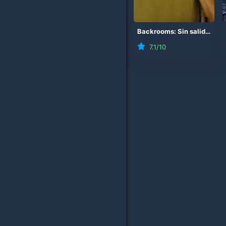
Backrooms: Sin salida
(
20
7.1
/10