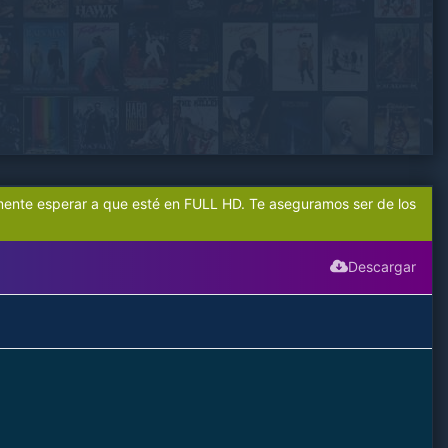
mente esperar a que esté en FULL HD. Te aseguramos ser de los
Descargar