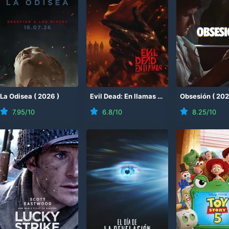
(
La Odisea
2026
)
(
2026
)
Evil Dead: En llamas
(
2026
)
Obsesión
(
20
7.95
/10
6.8
/10
8.25
/10