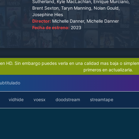
Sutherland, Kyle MacLachlan, Enrique Murciano,
Unidos cuando activa una ley que transforma la
Brent Sexton, Taryn Manning, Nolan Gould,
nación.
Josephine Hies
Director:
Michelle Danner, Michelle Danner
Fecha de estreno:
2023
á en HD. Sin embargo puedes verla en una calidad mas baja o simple
primeros en actualizarla.
ubtitulado
vidhide
voesx
doodstream
streamtape