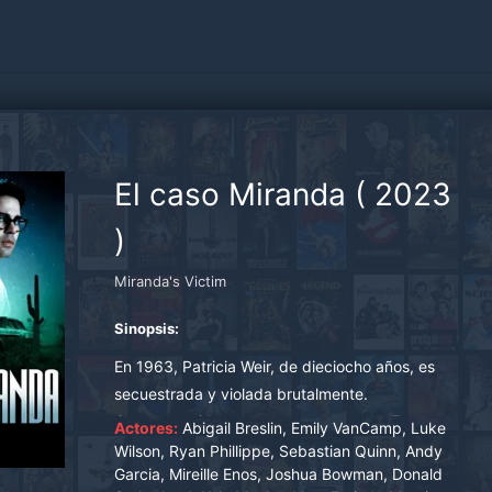
El caso Miranda
(
2023
)
Miranda's Victim
Sinopsis:
En 1963, Patricia Weir, de dieciocho años, es
secuestrada y violada brutalmente.
Comprometida a poner a su atacante, Ernesto
Actores:
Abigail Breslin, Emily VanCamp, Luke
Miranda, en prisión, la vida de Patty es
Wilson, Ryan Phillippe, Sebastian Quinn, Andy
Garcia, Mireille Enos, Joshua Bowman, Donald
destruida por el sistema legal de Estados