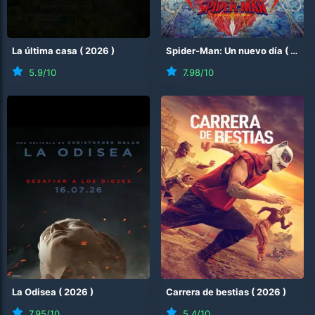
La última casa
(
2026
)
Spider-Man: Un nuevo día
(
2026
5.9
/10
7.98
/10
La Odisea
(
2026
)
Carrera de bestias
(
2026
)
7.95
/10
5.4
/10