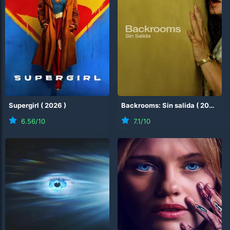
Supergirl
(
2026
)
Backrooms: Sin salida
(
2026
)
6.56
/10
7.1
/10