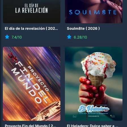
El día de la revelación
(
2026
)
Soulm8te
(
2026
)
7.4
/10
6.28
/10
Proyecto Fin del Mundo
(
2026
)
El Heladero: Dulce sabor a muerte