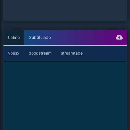
Latino
Subtitulado
voesx
doodstream
streamtape