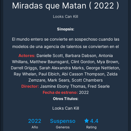
Miradas que Matan
(
2022
)
Looks Can Kill
Sinopsis:
El mundo entero se convierte en sospechoso cuando las
modelos de una agencia de talentos se convierten en el
objetivo de un asesino en serie.
Actores:
Danielle Scott, Barbara Dabson, Antonia
Whillans, Matthew Baunsgard, Clint Gordon, Mya Brown,
Darrell Griggs, Sarah Alexandra Marks, George Nettleton,
Ray Whelan, Paul Eibich, Abi Casson Thompson, Zelda
Zemzare, Mark Sears, Scott Chambers
Director:
Jasmine Ebony Thomas, Fred Searle
Fecha de estreno:
2022
Otros Titulos:
Looks Can Kill
2022
Suspenso
4.4
Año
Generos
Rating