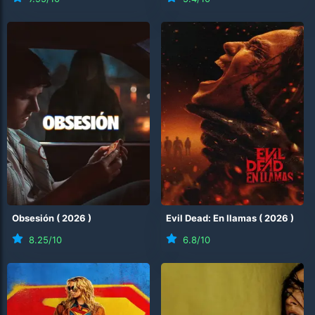
Obsesión
(
2026
)
Evil Dead: En llamas
(
2026
)
8.25
/10
6.8
/10