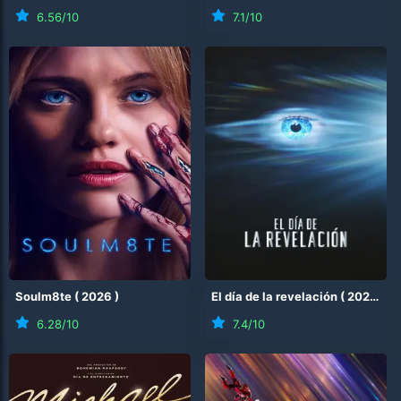
6.56
/10
7.1
/10
Soulm8te
(
2026
)
El día de la revelación
(
2026
)
6.28
/10
7.4
/10