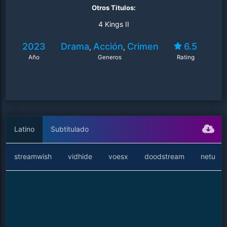
Otros Titulos:
4 Kings II
2023
Drama
Acción
Crimen
6.5
,
,
Año
Generos
Rating
Latino
Subtitulado
streamwish
vidhide
voesx
doodstream
netu