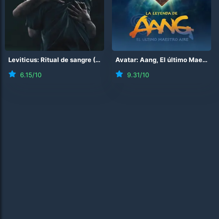
Leviticus: Ritual de sangre
(
2026
)
Avatar: Aang, El último Maestro Aire
6.15
/10
9.31
/10