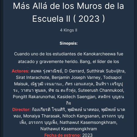
Más Allá de los Muros de la
Escuela II
(
2023
)
4 Kings II
Sinopsis:
Cuando uno de los estudiantes de Kanokarcheewa fue
atacado y gravemente herido. Bang, el líder de los
estudiantes Kanok, se prepara para vengarse de los
Actores:
สมพล รุ่งพาณิชย์, D Gerrard, Sutthirak Subvijitra,
estudiantes de Buranabondh.
Sirat Intarachote, Benjamin Joseph Varney, Todsapol
Maisuk, ณัฐวุฒิ เจนมานะ, ภัทร เอกแสงกุล, อินทิรา เจริญปุ
ระ, วาสนา พูนผล, ทัช ณ ตะกั่วทุ่ง, Suteerush Channukool,
Pongitt Rakarunorhai, Kasidech Saengjan, สหจักร บุญธน
กิจ
Director:
ก้องเกียรติ โขมศิริ, พุฒิพงษ์ นาคทอง, พุฒิพงษ์ นาค
ทอง, Monaiya Tharasak, Nitoch Kangsanan, อรรถกร บุญ
เพ็ง, อรรถกร บุญเพ็ง, Nathawut Kasemsongkhram,
Nathawut Kasemsongkhram
Fecha de estreno:
2023