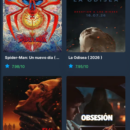
Spider-Man: Un nuevo día
(
2026
)
La Odisea
(
2026
)
7.98
/10
7.95
/10