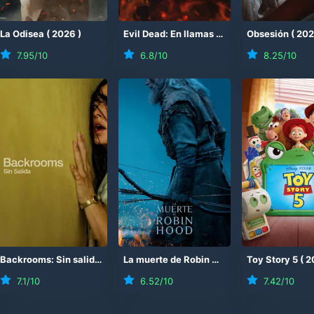
(
La Odisea
2026
)
(
2026
)
Evil Dead: En llamas
(
2026
)
Obsesión
(
20
7.95
/10
6.8
/10
8.25
/10
Backrooms: Sin salida
(
2026
)
La muerte de Robin Hood
(
2026
Toy Story 5
)
(
2
7.1
/10
6.52
/10
7.42
/10