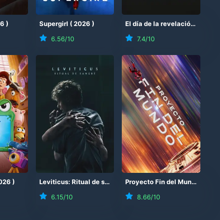
26
)
Supergirl
(
2026
)
El día de la revelación
(
2026
6.56
/10
7.4
/10
026
)
Leviticus: Ritual de sangre
(
2026
)
Proyecto Fin del Mundo
(
202
6.15
/10
8.66
/10