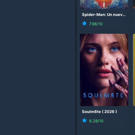
Spider-Man: Un nuevo día
7.98
/10
Soulm8te
(
2026
)
6.28
/10