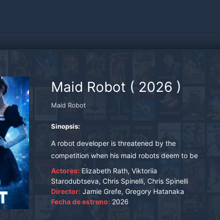
Maid Robot
(
2026
)
Maid Robot
Sinopsis:
A robot developer is threatened by the
competition when his maid robots deem to be
too powerful and human.
Actores:
Elizabeth Rath, Viktoriia
Starodubtseva, Chris Spinelli, Chris Spinelli
Director:
Jamie Grefe, Gregory Hatanaka
Fecha de estreno:
2026