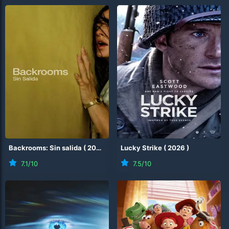
Backrooms: Sin salida
(
2026
)
Lucky Strike
(
2026
)
7.1
/10
7.5
/10