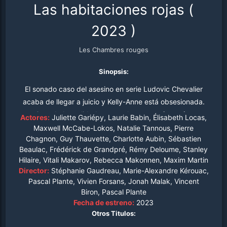
Las habitaciones rojas
(
2023
)
Les Chambres rouges
Sinopsis:
El sonado caso del asesino en serie Ludovic Chevalier
acaba de llegar a juicio y Kelly-Anne está obsesionada.
Cuando la realidad se mezcla con sus fantasías
Actores:
Juliette Gariépy, Laurie Babin, Élisabeth Locas,
morbosas, se adentra en un oscuro camino para buscar
Maxwell McCabe-Lokos, Natalie Tannous, Pierre
Chagnon, Guy Thauvette, Charlotte Aubin, Sébastien
la última pieza del rompecabezas: el vídeo desaparecido
Beaulac, Frédérick de Grandpré, Rémy Deloume, Stanley
de una niña de 13 años asesinada, con la que Kelly-Anne
Hilaire, Vitali Makarov, Rebecca Makonnen, Maxim Martin
guarda un inquietante parecido.
Director:
Stéphanie Gaudreau, Marie-Alexandre Kérouac,
Pascal Plante, Vivien Forsans, Jonah Malak, Vincent
Biron, Pascal Plante
Fecha de estreno:
2023
Otros Titulos: