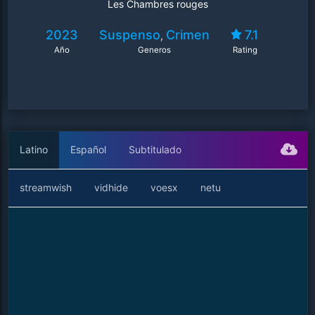
Les Chambres rouges
2023
Suspenso
Crimen
7.1
,
Año
Generos
Rating
Latino
Español
Subtitulado
streamwish
vidhide
voesx
netu