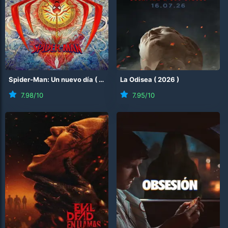
Spider-Man: Un nuevo día
(
2026
)
La Odisea
(
2026
)
7.98
/10
7.95
/10