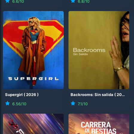
6.6
/10
6.8
/10
Supergirl
(
2026
)
Backrooms: Sin salida
(
2026
)
6.56
/10
7.1
/10