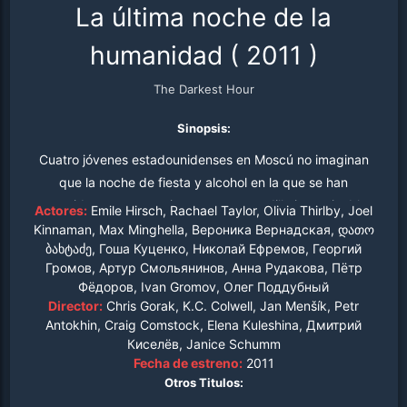
La última noche de la
humanidad
(
2011
)
The Darkest Hour
Sinopsis:
Cuatro jóvenes estadounidenses en Moscú no imaginan
que la noche de fiesta y alcohol en la que se han
conocido va a convertirse en una pesadilla interminable,
Actores:
Emile Hirsch, Rachael Taylor, Olivia Thirlby, Joel
cuando se desate sobre la Tierra una brutal invasión
Kinnaman, Max Minghella, Вероника Вернадская, დათო
ბახტაძე, Гоша Куценко, Николай Ефремов, Георгий
alienígena.
Громов, Артур Смольянинов, Анна Рудакова, Пётр
Фёдоров, Ivan Gromov, Олег Поддубный
Director:
Chris Gorak, K.C. Colwell, Jan Menšík, Petr
Antokhin, Craig Comstock, Elena Kuleshina, Дмитрий
Киселёв, Janice Schumm
Fecha de estreno:
2011
Otros Titulos: