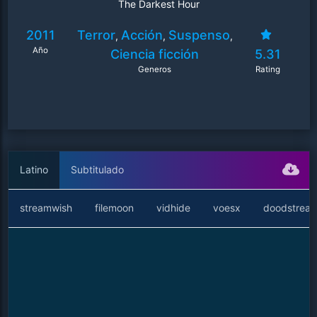
The Darkest Hour
2011
Terror
Acción
Suspenso
,
,
,
Año
Ciencia ficción
5.31
Generos
Rating
Latino
Subtitulado
streamwish
filemoon
vidhide
voesx
doodstrea