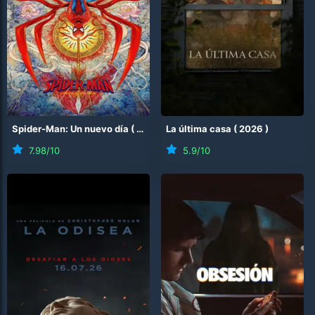
Spider-Man: Un nuevo día
(
2026
)
La última casa
(
2026
)
7.98
/10
5.9
/10