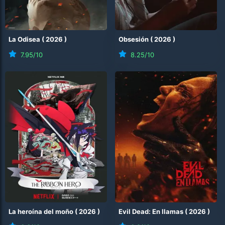
La Odisea
(
2026
)
Obsesión
(
2026
)
7.95
/10
8.25
/10
La heroína del moño
(
2026
)
Evil Dead: En llamas
(
2026
)