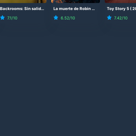
Backrooms: Sin salida
(
2026
)
La muerte de Robin Hood
(
2026
Toy Story 5
)
(
2
7.1
/10
6.52
/10
7.42
/10