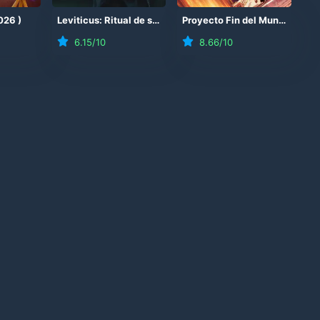
026
)
Leviticus: Ritual de sangre
(
2026
)
Proyecto Fin del Mundo
(
202
6.15
/10
8.66
/10