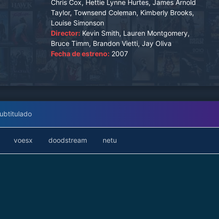
Chris Cox, Hettie Lynne Hurtes, James Arnold
Taylor, Townsend Coleman, Kimberly Brooks,
Louise Simonson
Director:
Kevin Smith, Lauren Montgomery,
Bruce Timm, Brandon Vietti, Jay Oliva
Fecha de estreno:
2007
ubtitulado
voesx
doodstream
netu