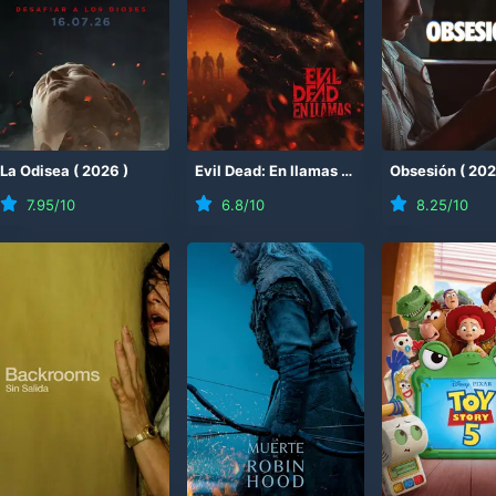
(
La Odisea
2026
)
(
2026
)
Evil Dead: En llamas
(
2026
)
Obsesión
(
20
7.95
/10
6.8
/10
8.25
/10