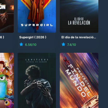
26
)
Supergirl
(
2026
)
El día de la revelación
(
2026
6.56
/10
7.4
/10