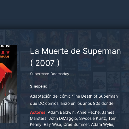
La Muerte de Superman
(
2007
)
Superman: Doomsday
Sinopsis:
Adaptación del cómic 'The Death of Superman'
que DC comics lanzó en los años 90s donde
supuestamente Superman era asesinado por
Actores:
Adam Baldwin, Anne Heche, James
uno de los más temibles villanos a los que se ha
Marsters, John DiMaggio, Swoosie Kurtz, Tom
Kenny, Ray Wise, Cree Summer, Adam Wylie,
enfrentado, una bestia llamada Doomsday.