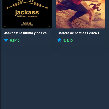
Jackass: La última y nos vamos
(
2026
Carrera de bestias
)
(
2026
)
6.8
/10
5.4
/10