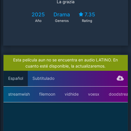
La grazia
2025
Drama
7.35
Año
Generos
Rating
Esta película aun no se encuentra en audio LATINO. En
cuanto esté disponible, la actualizaremos.
Español
Subtitulado
streamwish
filemoon
vidhide
voesx
doodstrea