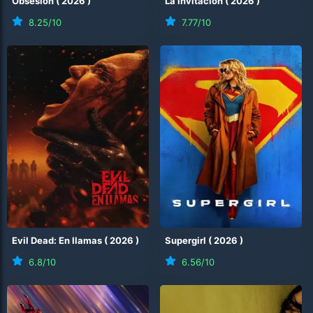
Obsesión
(
2026
)
La invitación
(
2026
)
8.25
/10
7.77
/10
Evil Dead: En llamas
(
2026
)
Supergirl
(
2026
)
6.8
/10
6.56
/10