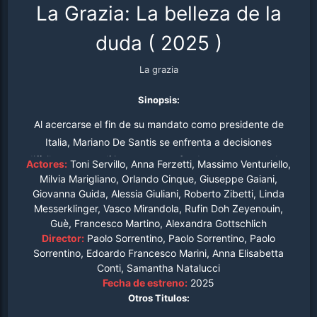
La Grazia: La belleza de la
duda
(
2025
)
La grazia
Sinopsis:
Al acercarse el fin de su mandato como presidente de
Italia, Mariano De Santis se enfrenta a decisiones
difíciles, tanto políticas como profundamente personales.
Actores:
Toni Servillo, Anna Ferzetti, Massimo Venturiello,
En medio de estos dilemas morales, debe confrontar su
Milvia Marigliano, Orlando Cinque, Giuseppe Gaiani,
Giovanna Guida, Alessia Giuliani, Roberto Zibetti, Linda
propia conciencia y buscar la guía de sus allegados,
Messerklinger, Vasco Mirandola, Rufin Doh Zeyenouin,
incluyendo a su confidente e hija, Dorotea.
Guè, Francesco Martino, Alexandra Gottschlich
Director:
Paolo Sorrentino, Paolo Sorrentino, Paolo
Sorrentino, Edoardo Francesco Marini, Anna Elisabetta
Conti, Samantha Natalucci
Fecha de estreno:
2025
Otros Titulos: