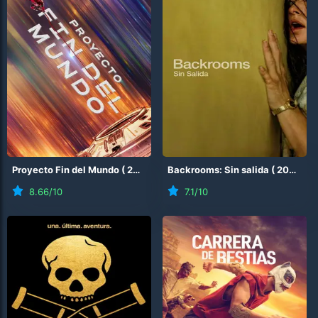
Proyecto Fin del Mundo
(
2026
)
Backrooms: Sin salida
(
2026
)
8.66
/10
7.1
/10