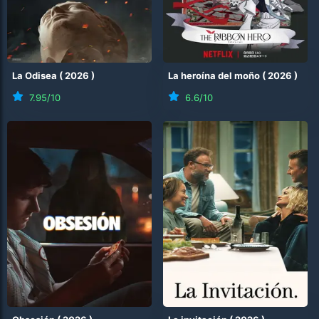
La Odisea
(
2026
)
La heroína del moño
(
2026
)
7.95
/10
6.6
/10