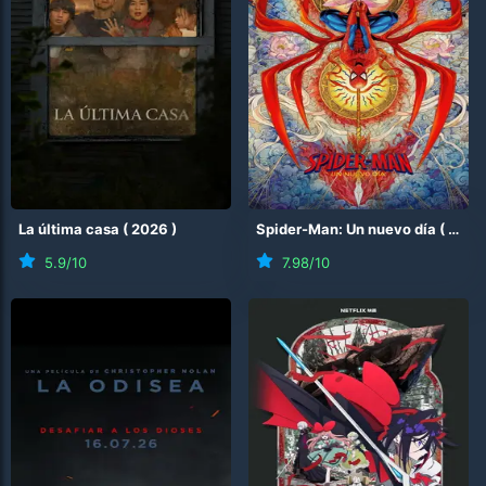
La última casa
(
2026
)
Spider-Man: Un nuevo día
(
2026
5.9
/10
7.98
/10