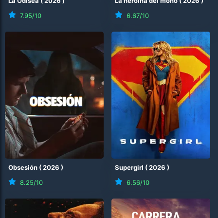
La Odisea
(
2026
)
La heroína del moño
(
2026
)
7.95
/10
6.67
/10
Obsesión
(
2026
)
Supergirl
(
2026
)
8.25
/10
6.56
/10