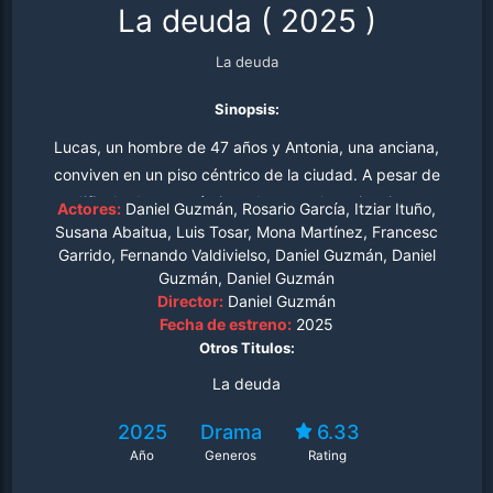
La deuda
(
2025
)
La deuda
Sinopsis:
Lucas, un hombre de 47 años y Antonia, una anciana,
conviven en un piso céntrico de la ciudad. A pesar de
sus dificultades económicas, Lucas y Antonia, viven con
Actores:
Daniel Guzmán, Rosario García, Itziar Ituño,
afecto, ilusión y sentido del humor. Su vida transcurre de
Susana Abaitua, Luis Tosar, Mona Martínez, Francesc
Garrido, Fernando Valdivielso, Daniel Guzmán, Daniel
forma cotidiana hasta que un fondo de inversión
Guzmán, Daniel Guzmán
adquiere el edificio para convertirlo en pisos turísticos.
Director:
Daniel Guzmán
Lucas intenta conseguir el dinero necesario para evitar la
Fecha de estreno:
2025
pérdida de la casa, pero una decisión errónea cambiará
Otros Titulos:
el resto de sus vidas.
La deuda
2025
Drama
6.33
Año
Generos
Rating