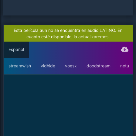
Esta película aun no se encuentra en audio LATINO. En
cuanto esté disponible, la actualizaremos.
Español
streamwish
vidhide
voesx
doodstream
netu