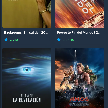
Backrooms: Sin salida
(
2026
)
Proyecto Fin del Mundo
(
2026
)
7.1
/10
8.66
/10