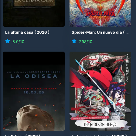
La última casa
(
2026
)
Spider-Man: Un nuevo día
(
2026
5.9
/10
7.98
/10