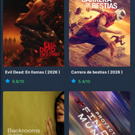
Evil Dead: En llamas
(
2026
)
Carrera de bestias
(
2026
)
6.8
/10
5.4
/10