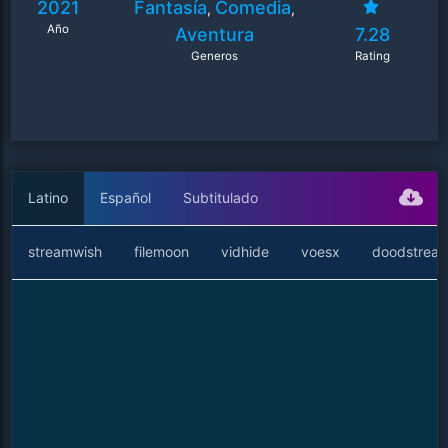
2021
Fantasía
Comedia
,
,
Año
Aventura
7.28
Generos
Rating
Latino
Español
Subtitulado
streamwish
filemoon
vidhide
voesx
doodstrea