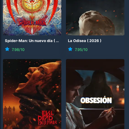
Spider-Man: Un nuevo día
(
2026
)
La Odisea
(
2026
)
7.98
/10
7.95
/10