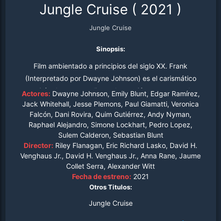
Jungle Cruise
(
2021
)
Jungle Cruise
Sinopsis:
Film ambientado a principios del siglo XX. Frank
(Interpretado por Dwayne Johnson) es el carismático
capitán de una peculiar embarcación que recorre la
Actores:
Dwayne Johnson, Emily Blunt, Edgar Ramírez,
selva amazónica. Allí, a pesar de los peligros que el río
Jack Whitehall, Jesse Plemons, Paul Giamatti, Veronica
Falcón, Dani Rovira, Quim Gutiérrez, Andy Nyman,
Amazonas les tiene preparados, Frank llevará en su
Raphael Alejandro, Simone Lockhart, Pedro Lopez,
barco a la científica Lily Houghton (Interpretada por
Sulem Calderon, Sebastian Blunt
Emily Blunt) y a su hermano McGregor Houghton
Director:
Riley Flanagan, Eric Richard Lasko, David H.
(Interpretado por Jack Whitehall).
Venghaus Jr., David H. Venghaus Jr., Anna Rane, Jaume
Collet Serra, Alexander Witt
Fecha de estreno:
2021
Otros Titulos:
Jungle Cruise