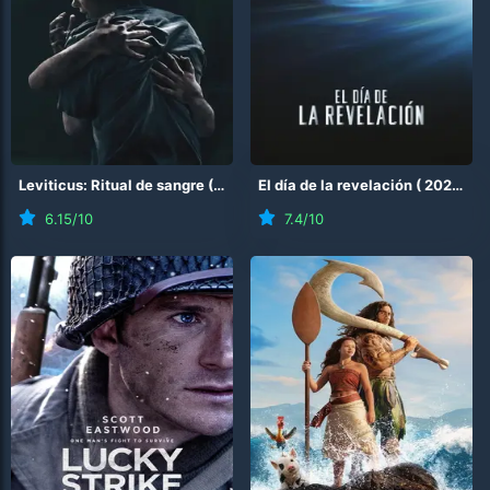
Leviticus: Ritual de sangre
(
2026
)
El día de la revelación
(
2026
)
6.15
/10
7.4
/10