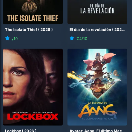
The Isolate Thief
(
2026
)
El día de la revelación
(
2026
)
/10
7.4
/10
Lockbox
(
2026
)
Avatar: Aang, El último Maestro Aire