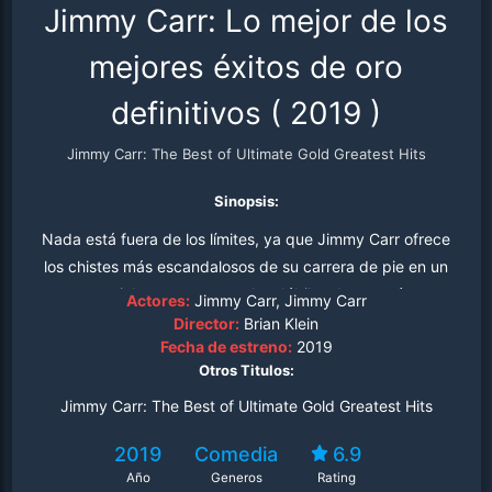
Jimmy Carr: Lo mejor de los
mejores éxitos de oro
definitivos
(
2019
)
Jimmy Carr: The Best of Ultimate Gold Greatest Hits
Sinopsis:
Nada está fuera de los límites, ya que Jimmy Carr ofrece
los chistes más escandalosos de su carrera de pie en un
especial que no es para los débiles de corazón.
Actores:
Jimmy Carr, Jimmy Carr
Director:
Brian Klein
Fecha de estreno:
2019
Otros Titulos:
Jimmy Carr: The Best of Ultimate Gold Greatest Hits
2019
Comedia
6.9
Año
Generos
Rating