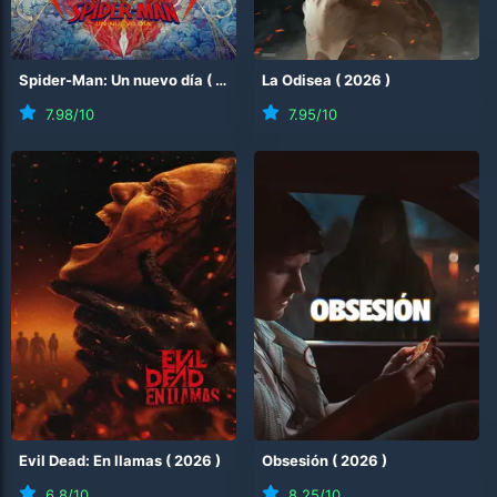
Spider-Man: Un nuevo día
(
2026
)
La Odisea
(
2026
)
7.98
/10
7.95
/10
Evil Dead: En llamas
(
2026
)
Obsesión
(
2026
)
6.8
/10
8.25
/10