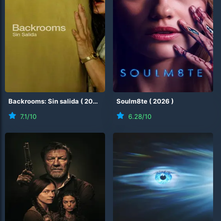
Backrooms: Sin salida
(
2026
)
Soulm8te
(
2026
)
7.1
/10
6.28
/10