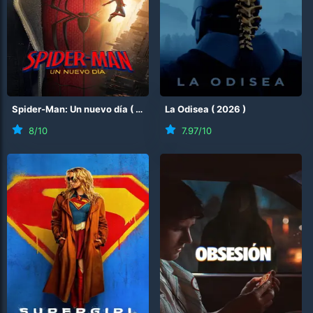
Spider-Man: Un nuevo día
(
2026
)
La Odisea
(
2026
)
8
/10
7.97
/10