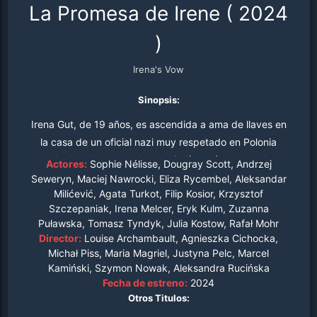
La Promesa de Irene
(
2024
)
Irena's Vow
Sinopsis:
Irena Gut, de 19 años, es ascendida a ama de llaves en
la casa de un oficial nazi muy respetado en Polonia
cuando descubre que el gueto judío está a punto de ser
Actores:
Sophie Nélisse, Dougray Scott, Andrzej
liquidado. Decidida a ayudar a doce trabajadores judíos,
Seweryn, Maciej Nawrocki, Eliza Rycembel, Aleksandar
Milićević, Agata Turkot, Filip Kosior, Krzysztof
decide refugiarlos en el lugar más seguro que se le
Szczepaniak, Irena Melcer, Eryk Kulm, Zuzanna
ocurre: el sótano de la casa del mayor alemán. Durante
Puławska, Tomasz Tyndyk, Julia Kostow, Rafał Mohr
los siguientes ocho meses, Irena utiliza su ingenio, humor
Director:
Louise Archambault, Agnieszka Cichocka,
y su inmenso coraje para ocultar a sus amigos el mayor
Michał Piss, Maria Magriel, Justyna Pelc, Marcel
tiempo posible.
Kamiński, Szymon Nowak, Aleksandra Rucińska
Fecha de estreno:
2024
Otros Titulos: