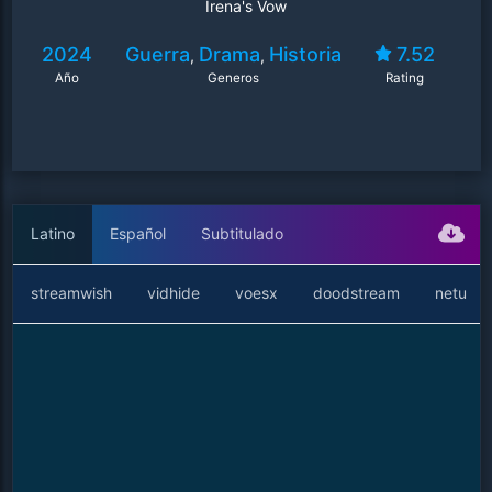
Irena's Vow
2024
Guerra
Drama
Historia
7.52
,
,
Año
Generos
Rating
Latino
Español
Subtitulado
streamwish
vidhide
voesx
doodstream
netu