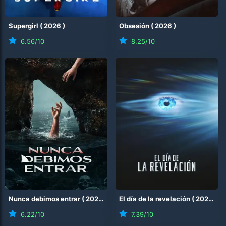
Supergirl
(
2026
)
Obsesión
(
2026
)
6.56
/10
8.25
/10
Nunca debimos entrar
(
2026
)
El día de la revelación
(
2026
)
6.22
/10
7.39
/10