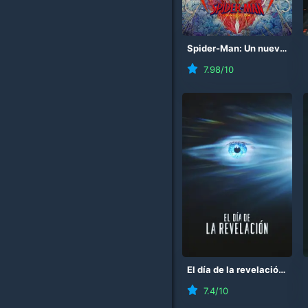
Spider-Man: Un nuevo día
7.98
/10
El día de la revelación
(
20
7.4
/10