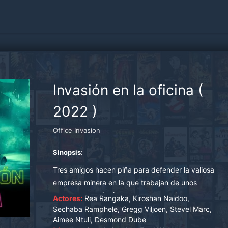
Invasión en la oficina
(
2022
)
Office Invasion
Sinopsis:
Tres amigos hacen piña para defender la valiosa
empresa minera en la que trabajan de unos
monstruosos alienígenas que pretenden
Actores:
Rea Rangaka, Kiroshan Naidoo,
saquearla y exterminar a todos.
Sechaba Ramphele, Gregg Viljoen, Stevel Marc,
Aimee Ntuli, Desmond Dube