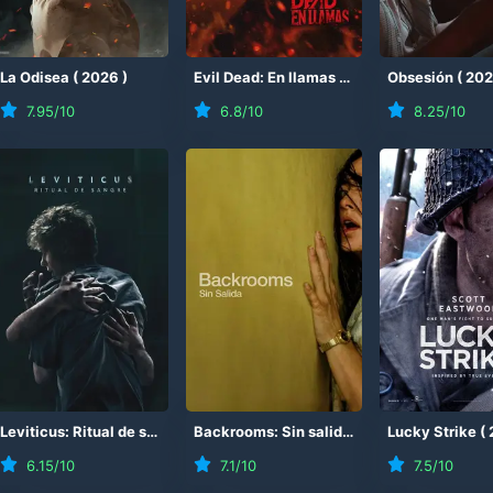
(
La Odisea
2026
)
(
2026
)
Evil Dead: En llamas
(
2026
)
Obsesión
(
20
7.95
/10
6.8
/10
8.25
/10
26
)
Leviticus: Ritual de sangre
(
2026
)
Backrooms: Sin salida
(
2026
Lucky Strike
)
(
6.15
/10
7.1
/10
7.5
/10