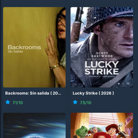
Backrooms: Sin salida
(
2026
)
Lucky Strike
(
2026
)
7.1
/10
7.5
/10