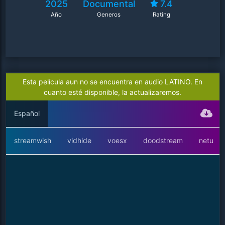
2025
Documental
7.4
Año
Generos
Rating
Esta película aun no se encuentra en audio LATINO. En
cuanto esté disponible, la actualizaremos.
Español
streamwish
vidhide
voesx
doodstream
netu