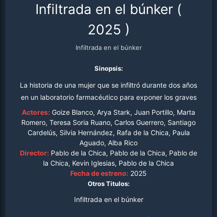
Infiltrada en el búnker
(
2025
)
Infiltrada en el búnker
Sinopsis:
La historia de una mujer que se infiltró durante dos años
en un laboratorio farmacéutico para exponer los graves
casos de maltrato animal en este centro.
Actores:
Goize Blanco, Arya Stark, Juan Portillo, Marta
Romero, Teresa Soria Ruano, Carlos Guerrero, Santiago
Cardelús, Silvia Hernández, Rafa de la Chica, Paula
Aguado, Alba Rico
Director:
Pablo de la Chica, Pablo de la Chica, Pablo de
la Chica, Kevin Iglesias, Pablo de la Chica
Fecha de estreno:
2025
Otros Titulos:
Infiltrada en el búnker