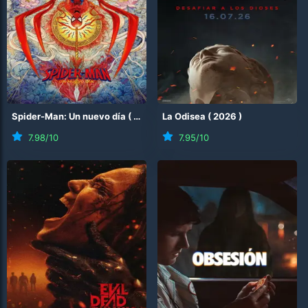
Spider-Man: Un nuevo día
(
2026
)
La Odisea
(
2026
)
7.98
/10
7.95
/10