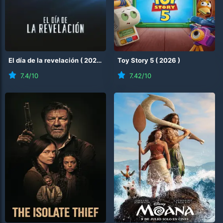
El día de la revelación
(
2026
)
Toy Story 5
(
2026
)
7.4
/10
7.42
/10