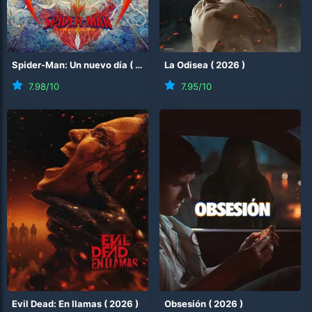
Spider-Man: Un nuevo día
(
2026
)
La Odisea
(
2026
)
7.98
/10
7.95
/10
Evil Dead: En llamas
(
2026
)
Obsesión
(
2026
)