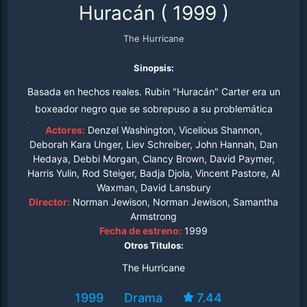
Huracán
(
1999
)
The Hurricane
Sinopsis:
Basada en hechos reales. Rubin "Huracán" Carter era un
boxeador negro que se sobrepuso a su problemática
juventud y se convirtió en aspirante al título de los pesos
Actores:
Denzel Washington, Vicellous Shannon,
medios. Sin embargo, sus sueños se vinieron abajo
Deborah Kara Unger, Liev Schreiber, John Hannah, Dan
Hedaya, Debbi Morgan, Clancy Brown, David Paymer,
cuando, en junio de 1966, fue injustamente acusado de
Harris Yulin, Rod Steiger, Badja Djola, Vincent Pastore, Al
un triple asesinato ocurrido en un bar de Nueva Jersey.
Waxman, David Lansbury
Condenado en un juicio lleno de errores, Carter fue
Director:
Norman Jewison, Norman Jewison, Samantha
condenado a tres cadenas perpetuas.
Armstrong
Fecha de estreno:
1999
Otros Titulos:
The Hurricane
1999
Drama
7.44