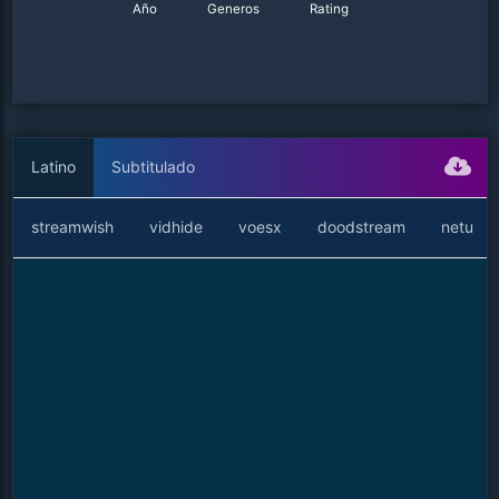
Año
Generos
Rating
Latino
Subtitulado
streamwish
vidhide
voesx
doodstream
netu