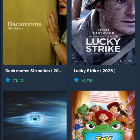
Backrooms: Sin salida
(
2026
)
Lucky Strike
(
2026
)
7.1
/10
7.5
/10