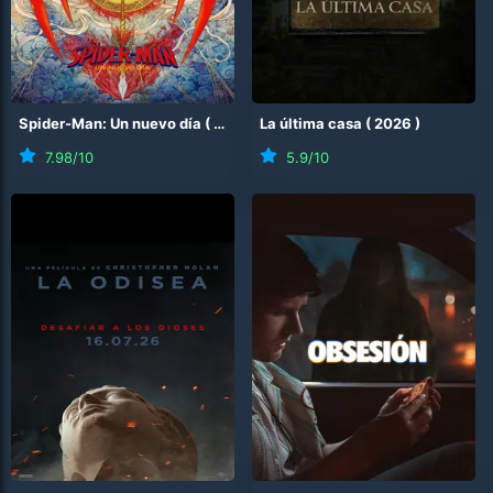
Spider-Man: Un nuevo día
(
2026
)
La última casa
(
2026
)
7.98
/10
5.9
/10