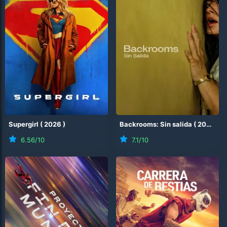
Supergirl
(
2026
)
Backrooms: Sin salida
(
2026
)
6.56
/10
7.1
/10