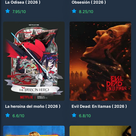
La Odisea
(
2026
)
Obsesión
(
2026
)
7.95
/10
8.25
/10
La heroína del moño
(
2026
)
Evil Dead: En llamas
(
2026
)
6.6
/10
6.8
/10