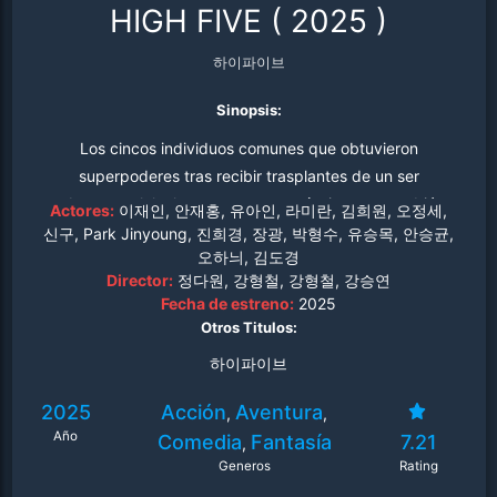
HIGH FIVE
(
2025
)
하이파이브
Sinopsis:
Los cincos individuos comunes que obtuvieron
superpoderes tras recibir trasplantes de un ser
sobrenatural, luchan contra otro psíquico que también
Actores:
이재인, 안재홍, 유아인, 라미란, 김희원, 오정세,
ganó poderes por trasplante y codicia sus habilidades.
신구, Park Jinyoung, 진희경, 장광, 박형수, 유승목, 안승균,
오하늬, 김도경
Director:
정다원, 강형철, 강형철, 강승연
Fecha de estreno:
2025
Otros Titulos:
하이파이브
2025
Acción
Aventura
,
,
Año
Comedia
Fantasía
7.21
,
Generos
Rating