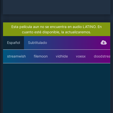
Esta película aun no se encuentra en audio LATINO. En
cuanto esté disponible, la actualizaremos.
Español
Subtitulado
streamwish
filemoon
vidhide
voesx
doodstrea