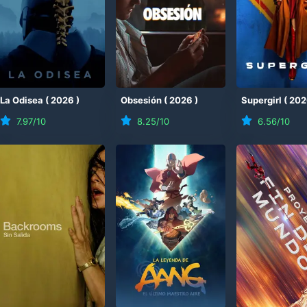
(
La Odisea
2026
)
(
2026
)
Obsesión
(
2026
)
Supergirl
(
202
7.97
/10
8.25
/10
6.56
/10