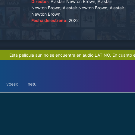
Director:
Alastair Newton Brown, Alastair
Newton Brown, Alastair Newton Brown, Alastair
Newton Brown
Fecha de estreno:
2022
Esta película aun no se encuentra en audio LATINO. En cuanto e
voesx
netu