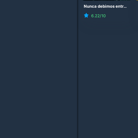
Nunca debimos entrar
(
20
6.22
/10