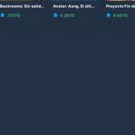
26
)
Backrooms: Sin salida
(
2026
)
Avatar: Aang, El último Maestro Aire
(
202
7.07
/10
9.39
/10
8.66
/10