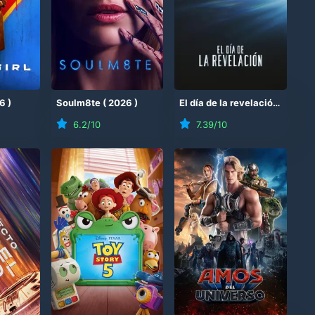
6
)
Soulm8te
(
2026
)
El día de la revelación
(
2026
6.2
/10
7.39
/10