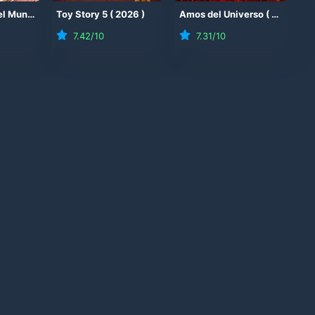
6
)
Proyecto Fin del Mundo
(
2026
Toy Story 5
)
(
2026
)
Amos del Universo
(
2026
)
7.42
/10
7.31
/10