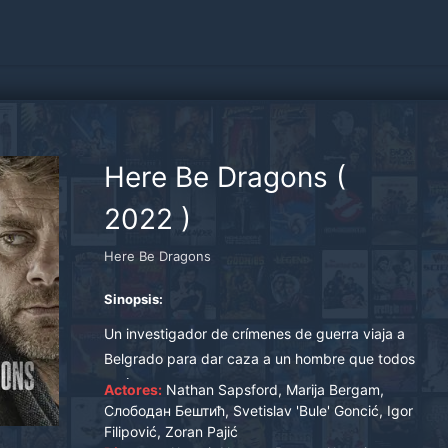
Here Be Dragons
(
2022
)
Here Be Dragons
Sinopsis:
Un investigador de crímenes de guerra viaja a
Belgrado para dar caza a un hombre que todos
creían muerto.
Actores:
Nathan Sapsford, Marija Bergam,
Слободан Бештић, Svetislav 'Bule' Goncić, Igor
Filipović, Zoran Pajić